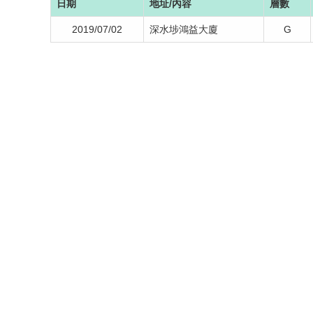
日期
地址/內容
層數
2019/07/02
深水埗鴻益大廈
G