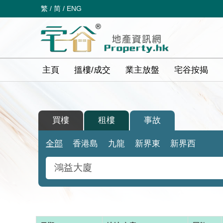
繁
/
简
/
ENG
主頁
搵樓/成交
業主放盤
宅谷按揭
買樓
租樓
事故
全部
香港島
九龍
新界東
新界西