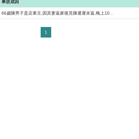
事故成因
66歲陳男子是店東主,因其妻返家後見陳遲遲未返,晚上10...
1