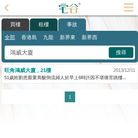
代
理
買樓
租樓
事故
主
頁
全部
香港島
九龍
新界東
新界西
搵
搜尋
樓/
成
旺角鴻威大廈 , 21樓
交
2013/12/11
51歲姓劉患厭重胃酸倒流婦人於早上6時許因不堪痛苦跳樓...
業
主
1
放
盤
宅
谷
按