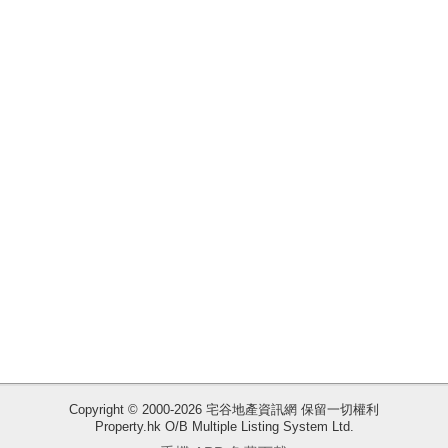
揭
地
產
博
客
地
產
新
聞
數
據
公
佈
Copyright © 2000-2026 宅谷地產資訊網 保留一切權利
Property.hk O/B Multiple Listing System Ltd.
收
置