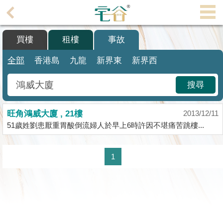
代
理
買樓
租樓
事故
主
頁
全部
香港島
九龍
新界東
新界西
搵
搜尋
樓/
成
旺角鴻威大廈 , 21樓
交
2013/12/11
51歲姓劉患厭重胃酸倒流婦人於早上6時許因不堪痛苦跳樓...
業
主
1
放
盤
宅
谷
按