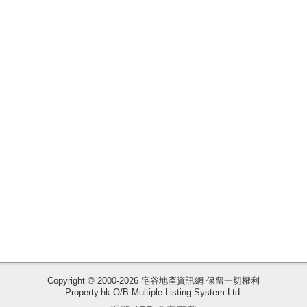
揭
地
產
博
客
地
產
新
聞
數
據
公
佈
Copyright © 2000-2026 宅谷地產資訊網 保留一切權利
Property.hk O/B Multiple Listing System Ltd.
收
置