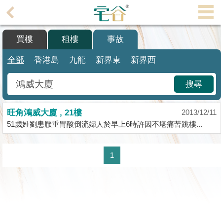
代
理
買樓
租樓
事故
主
頁
全部
香港島
九龍
新界東
新界西
搵
搜尋
樓/
成
旺角鴻威大廈 , 21樓
交
2013/12/11
51歲姓劉患厭重胃酸倒流婦人於早上6時許因不堪痛苦跳樓...
業
主
1
放
盤
宅
谷
按