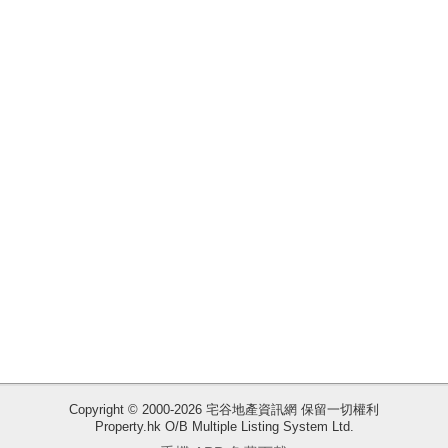
揭
地
產
博
客
地
產
新
聞
數
據
公
佈
Copyright © 2000-2026 宅谷地產資訊網 保留一切權利
Property.hk O/B Multiple Listing System Ltd.
收
置