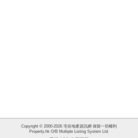
揭
地
產
博
客
地
產
新
聞
數
據
公
佈
收
Copyright © 2000-2026 宅谷地產資訊網 保留一切權利
Property.hk O/B Multiple Listing System Ltd.
藏
置