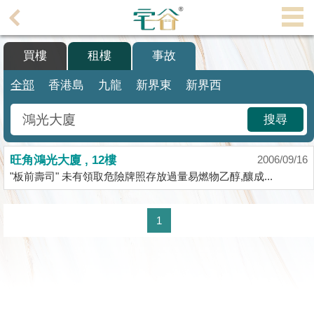
代
理
買樓
租樓
事故
主
頁
全部
香港島
九龍
新界東
新界西
搵
搜尋
樓/
成
旺角鴻光大廈 , 12樓
交
2006/09/16
"板前壽司" 未有領取危險牌照存放過量易燃物乙醇,釀成...
業
主
1
放
盤
宅
谷
按