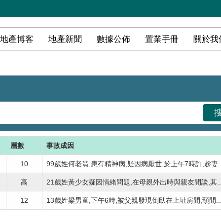
地產博客
地產新聞
數據公佈
置業手冊
關於我
層數
事故成因
10
99歲姓何老翁,患有精神病,疑因病厭世,於上午7時許,趁妻..
高
21歲姓黃少女疑因情緒問題,在母親外出時與親友閒談,其..
12
13歲姓梁男童,下午6時,被父親發現倒臥在上址房間,頸間..