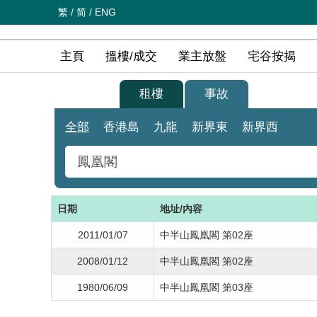
繁
/
简
/
ENG
主頁
搵樓/成交
業主放盤
宅谷按揭
買樓
租樓
事故
全部
香港島
九龍
新界東
新界西
日期
地址/內容
2011/01/07
中半山鳳凰閣 第02座
2008/01/12
中半山鳳凰閣 第02座
1980/06/09
中半山鳳凰閣 第03座