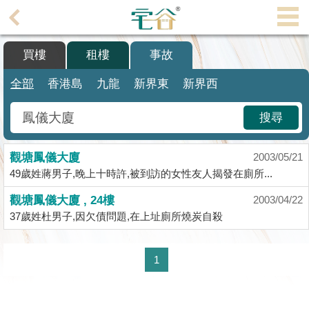
代
理
買樓
租樓
事故
主
頁
全部
香港島
九龍
新界東
新界西
搵
搜尋
樓/
成
觀塘鳳儀大廈
交
2003/05/21
49歲姓蔣男子,晚上十時許,被到訪的女性友人揭發在廁所...
業
觀塘鳳儀大廈 , 24樓
2003/04/22
主
37歲姓杜男子,因欠債問題,在上址廁所燒炭自殺
放
盤
1
宅
谷
按