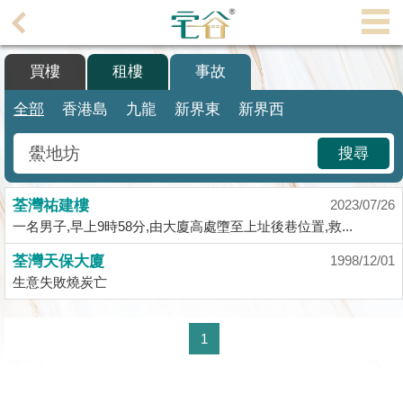
代
理
買樓
租樓
事故
主
頁
全部
香港島
九龍
新界東
新界西
搵
搜尋
樓/
成
荃灣祐建樓
交
2023/07/26
一名男子,早上9時58分,由大廈高處墮至上址後巷位置,救...
業
荃灣天保大廈
1998/12/01
主
生意失敗燒炭亡
放
盤
1
宅
谷
按