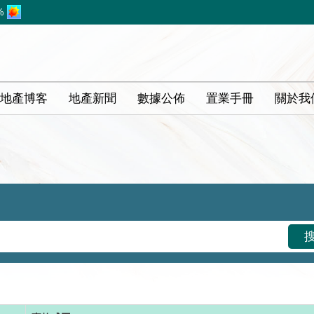
%
地產博客
地產新聞
數據公佈
置業手冊
關於我