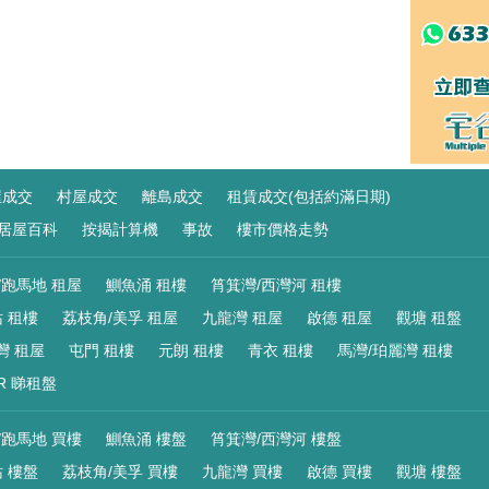
屋成交
村屋成交
離島成交
租賃成交(包括約滿日期)
居屋百科
按揭計算機
事故
樓市價格走勢
/跑馬地 租屋
鰂魚涌 租樓
筲箕灣/西灣河 租樓
 租樓
荔枝角/美孚 租屋
九龍灣 租屋
啟德 租屋
觀塘 租盤
灣 租屋
屯門 租樓
元朗 租樓
青衣 租樓
馬灣/珀麗灣 租樓
R 睇租盤
/跑馬地 買樓
鰂魚涌 樓盤
筲箕灣/西灣河 樓盤
 樓盤
荔枝角/美孚 買樓
九龍灣 買樓
啟德 買樓
觀塘 樓盤