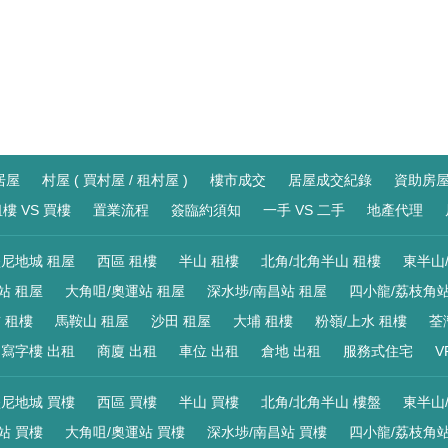
居屋
村屋 ( 買村屋 / 租村屋 )
樓市成交
居屋成交紀錄
資助房
樓 VS 買樓
置業流程
簽臨約須知
一手 VS 二手
地產代理
尼地城 租屋
西區 租樓
半山 租樓
北角/北角半山 租樓
東半山
站 租屋
大角咀/奧運站 租屋
深水埗/南昌站 租屋
四小龍/荔枝角站
 租樓
馬鞍山 租屋
沙田 租屋
大埔 租樓
粉嶺/上水 租樓
荃
寫字樓 出租
商廈 出租
車位 出租
倉地 出租
服務式住宅
V
尼地城 買樓
西區 買樓
半山 買樓
北角/北角半山 樓盤
東半山
站 買樓
大角咀/奧運站 買樓
深水埗/南昌站 買樓
四小龍/荔枝角站