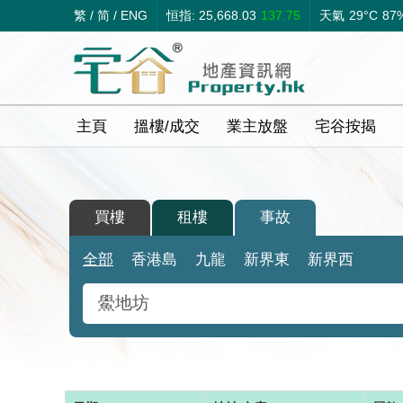
繁
/
简
/
ENG
恒指: 25,668.03
137.75
天氣
29°C
87
主頁
搵樓/成交
業主放盤
宅谷按揭
買樓
租樓
事故
全部
香港島
九龍
新界東
新界西