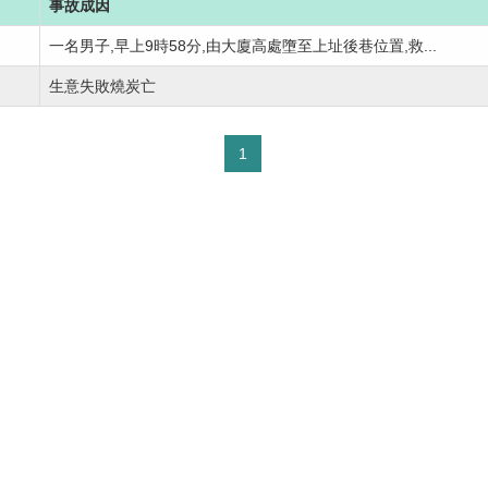
事故成因
一名男子,早上9時58分,由大廈高處墮至上址後巷位置,救...
生意失敗燒炭亡
1