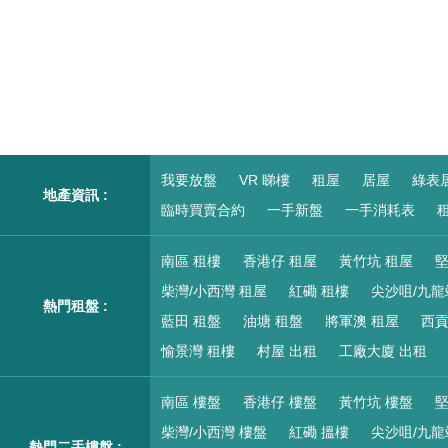
我要放盤
VR 睇樓
租屋
居屋
綠表
地產資訊 :
臨時買賣合約
一手新盤
一手消耗表
租
南區 租樓
香港仔 租屋
黃竹坑 租屋
堅
柴灣/小西灣 租屋
紅磡 租樓
尖沙咀/九龍
熱門租盤 :
藍田 租盤
油塘 租盤
將軍澳 租屋
西貢
愉景灣 租樓
村屋 出租
工廠大廈 出租
南區 樓盤
香港仔 樓盤
黃竹坑 樓盤
堅
柴灣/小西灣 樓盤
紅磡 搵樓
尖沙咀/九龍
熱門二手樓盤 :