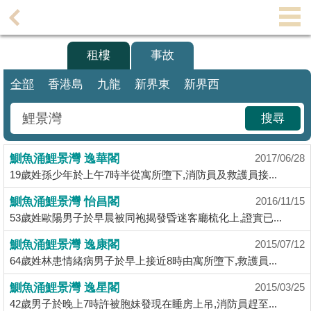
代
理
買樓
租樓
事故
主
頁
全部
香港島
九龍
新界東
新界西
搵
搜尋
樓/
成
鰂魚涌鯉景灣 逸華閣
交
2017/06/28
19歲姓孫少年於上午7時半從寓所墮下,消防員及救護員接...
業
鰂魚涌鯉景灣 怡昌閣
2016/11/15
主
53歲姓歐陽男子於早晨被同袍揭發昏迷客廳梳化上,證實已...
放
盤
鰂魚涌鯉景灣 逸康閣
2015/07/12
64歲姓林患情緒病男子於早上接近8時由寓所墮下,救護員...
宅
鰂魚涌鯉景灣 逸星閣
2015/03/25
谷
42歲男子於晚上7時許被胞妹發現在睡房上吊,消防員趕至...
按