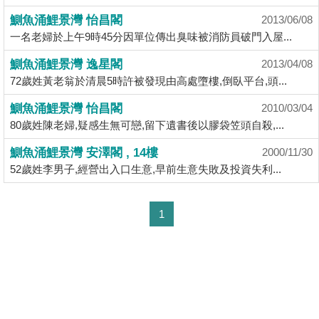
揭
鰂魚涌鯉景灣 怡昌閣
2013/06/08
一名老婦於上午9時45分因單位傳出臭味被消防員破門入屋...
地
鰂魚涌鯉景灣 逸星閣
2013/04/08
產
72歲姓黃老翁於清晨5時許被發現由高處墮樓,倒臥平台,頭...
博
客
鰂魚涌鯉景灣 怡昌閣
2010/03/04
80歲姓陳老婦,疑感生無可戀,留下遺書後以膠袋笠頭自殺,...
地
鰂魚涌鯉景灣 安澤閣 , 14樓
2000/11/30
產
52歲姓李男子,經營出入口生意,早前生意失敗及投資失利...
新
聞
收
1
藏
數
樓
據
盤
公
佈
ENG
繁
简
體
体
置