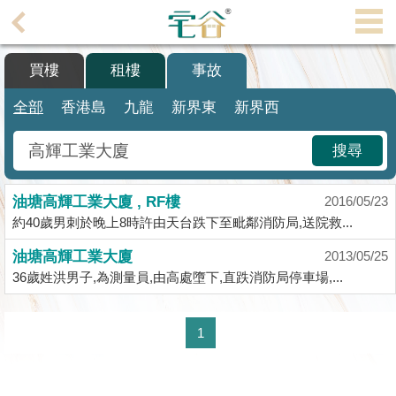
代
理
買樓
租樓
事故
主
頁
全部
香港島
九龍
新界東
新界西
搵
搜尋
樓/
成
油塘高輝工業大廈 , RF樓
交
2016/05/23
約40歲男刺於晚上8時許由天台跌下至毗鄰消防局,送院救...
業
油塘高輝工業大廈
2013/05/25
主
36歲姓洪男子,為測量員,由高處墮下,直跌消防局停車場,...
放
盤
1
宅
谷
按