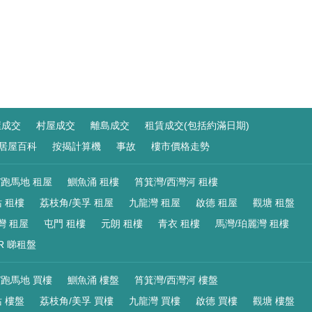
屋成交
村屋成交
離島成交
租賃成交(包括約滿日期)
居屋百科
按揭計算機
事故
樓市價格走勢
/跑馬地 租屋
鰂魚涌 租樓
筲箕灣/西灣河 租樓
 租樓
荔枝角/美孚 租屋
九龍灣 租屋
啟德 租屋
觀塘 租盤
灣 租屋
屯門 租樓
元朗 租樓
青衣 租樓
馬灣/珀麗灣 租樓
R 睇租盤
/跑馬地 買樓
鰂魚涌 樓盤
筲箕灣/西灣河 樓盤
 樓盤
荔枝角/美孚 買樓
九龍灣 買樓
啟德 買樓
觀塘 樓盤