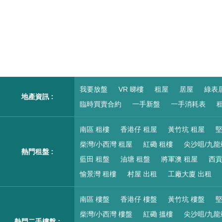
我要放盤
VR 睇樓
租屋
居屋
綠表
地產資訊 :
臨時買賣合約
一手新盤
一手消耗表
租
南區 租樓
香港仔 租屋
黃竹坑 租屋
堅
柴灣/小西灣 租屋
紅磡 租樓
尖沙咀/九龍
熱門租盤 :
藍田 租盤
油塘 租盤
將軍澳 租屋
西貢
愉景灣 租樓
村屋 出租
工廠大廈 出租
南區 樓盤
香港仔 樓盤
黃竹坑 樓盤
堅
柴灣/小西灣 樓盤
紅磡 搵樓
尖沙咀/九龍
熱門二手樓盤 :