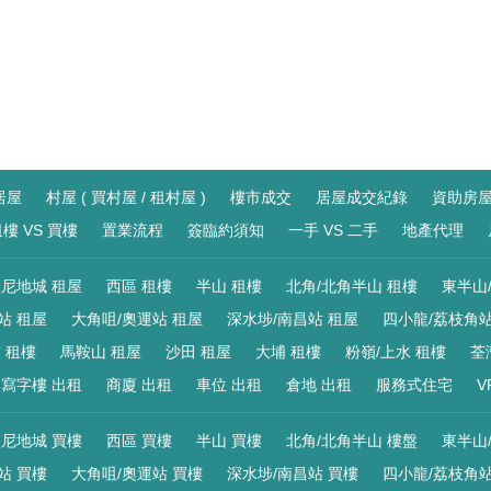
居屋
村屋 ( 買村屋 / 租村屋 )
樓市成交
居屋成交紀錄
資助房
樓 VS 買樓
置業流程
簽臨約須知
一手 VS 二手
地產代理
尼地城 租屋
西區 租樓
半山 租樓
北角/北角半山 租樓
東半山
站 租屋
大角咀/奧運站 租屋
深水埗/南昌站 租屋
四小龍/荔枝角站
 租樓
馬鞍山 租屋
沙田 租屋
大埔 租樓
粉嶺/上水 租樓
荃
寫字樓 出租
商廈 出租
車位 出租
倉地 出租
服務式住宅
V
尼地城 買樓
西區 買樓
半山 買樓
北角/北角半山 樓盤
東半山
站 買樓
大角咀/奧運站 買樓
深水埗/南昌站 買樓
四小龍/荔枝角站