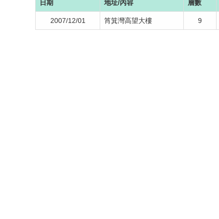
日期
地址/內容
層數
2007/12/01
筲箕灣高望大樓
9