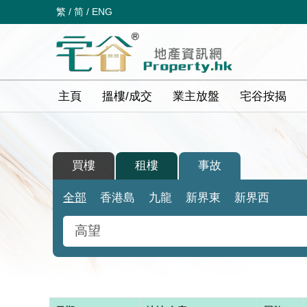
繁
/
简
/
ENG
主頁
搵樓/成交
業主放盤
宅谷按揭
買樓
租樓
事故
全部
香港島
九龍
新界東
新界西