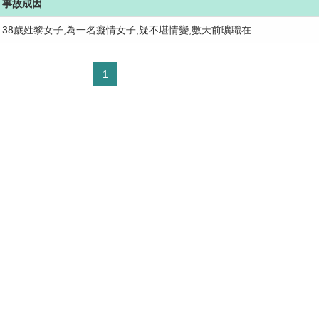
事故成因
38歲姓黎女子,為一名癡情女子,疑不堪情變,數天前曠職在...
1