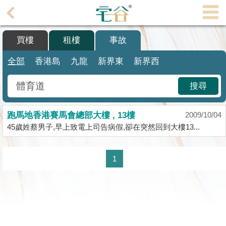
代
理
買樓
租樓
事故
主
頁
全部
香港島
九龍
新界東
新界西
搵
搜尋
樓/
成
跑馬地香港賽馬會總部大樓 , 13樓
交
2009/10/04
45歲姓蔡男子,早上致電上司告病假,卻在突然回到大樓13...
業
主
1
放
盤
宅
谷
按