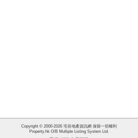
揭
地
產
博
客
地
產
新
聞
數
據
公
佈
收
Copyright © 2000-2026 宅谷地產資訊網 保留一切權利
Property.hk O/B Multiple Listing System Ltd.
藏
置