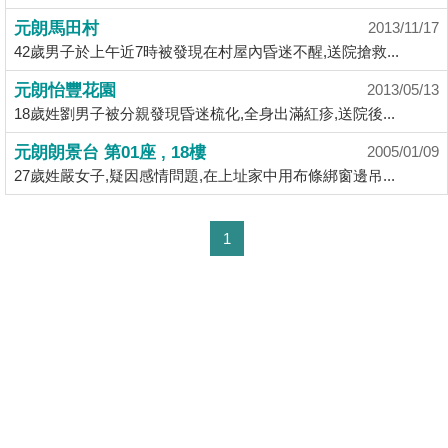
揭
元朗馬田村
2013/11/17
42歲男子於上午近7時被發現在村屋內昏迷不醒,送院搶救...
地
元朗怡豐花園
2013/05/13
產
18歲姓劉男子被分親發現昏迷梳化,全身出滿紅疹,送院後...
博
客
元朗朗景台 第01座 , 18樓
2005/01/09
27歲姓嚴女子,疑因感情問題,在上址家中用布條綁窗邊吊...
地
產
1
新
聞
數
據
公
佈
置