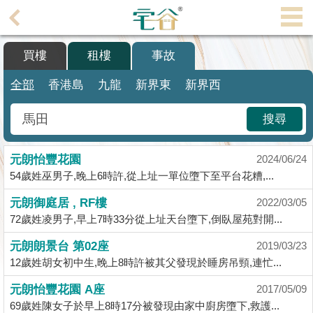
代
理
買樓
租樓
事故
主
頁
全部
香港島
九龍
新界東
新界西
搵
搜尋
樓/
成
元朗怡豐花園
交
2024/06/24
54歲姓巫男子,晚上6時許,從上址一單位墮下至平台花糟,...
業
元朗御庭居 , RF樓
2022/03/05
主
72歲姓凌男子,早上7時33分從上址天台墮下,倒臥屋苑對開...
放
盤
元朗朗景台 第02座
2019/03/23
12歲姓胡女初中生,晚上8時許被其父發現於睡房吊頸,連忙...
宅
元朗怡豐花園 A座
2017/05/09
谷
69歲姓陳女子於早上8時17分被發現由家中廚房墮下,救護...
按