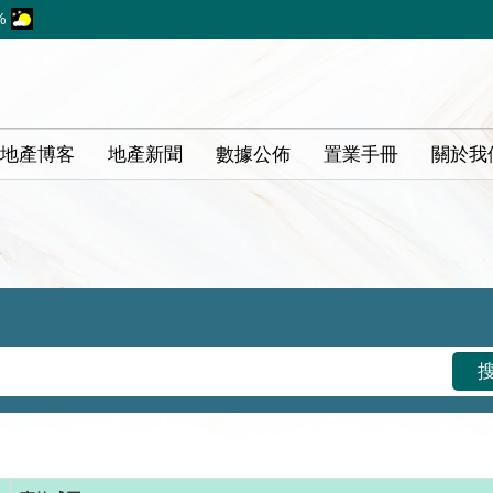
%
地產博客
地產新聞
數據公佈
置業手冊
關於我