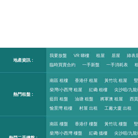
我要放盤
VR 睇樓
租屋
居屋
綠表
地產資訊 :
臨時買賣合約
一手新盤
一手消耗表
租
南區 租樓
香港仔 租屋
黃竹坑 租屋
堅
柴灣/小西灣 租屋
紅磡 租樓
尖沙咀/九龍
熱門租盤 :
藍田 租盤
油塘 租盤
將軍澳 租屋
西貢
愉景灣 租樓
村屋 出租
工廠大廈 出租
南區 樓盤
香港仔 樓盤
黃竹坑 樓盤
堅
柴灣/小西灣 樓盤
紅磡 搵樓
尖沙咀/九龍
熱門二手樓盤 :