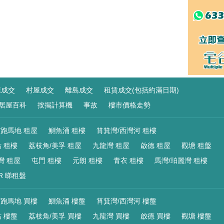
屋成交
村屋成交
離島成交
租賃成交(包括約滿日期)
居屋百科
按揭計算機
事故
樓市價格走勢
/跑馬地 租屋
鰂魚涌 租樓
筲箕灣/西灣河 租樓
 租樓
荔枝角/美孚 租屋
九龍灣 租屋
啟德 租屋
觀塘 租盤
灣 租屋
屯門 租樓
元朗 租樓
青衣 租樓
馬灣/珀麗灣 租樓
R 睇租盤
/跑馬地 買樓
鰂魚涌 樓盤
筲箕灣/西灣河 樓盤
 樓盤
荔枝角/美孚 買樓
九龍灣 買樓
啟德 買樓
觀塘 樓盤