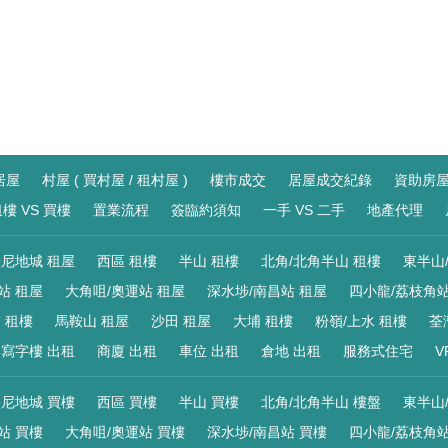
居屋
村屋 ( 買村屋 / 租村屋 )
樓市成交
居屋成交紀錄
資助房
樓 VS 買樓
置業流程
簽臨約須知
一手 VS 二手
地產代理
尼地城 租屋
西區 租樓
半山 租樓
北角/北角半山 租樓
東半山
站 租屋
大角咀/奧運站 租屋
深水埗/南昌站 租屋
四小龍/荔枝角站
 租樓
馬鞍山 租屋
沙田 租屋
大埔 租樓
粉嶺/上水 租樓
荃
寫字樓 出租
商廈 出租
車位 出租
倉地 出租
服務式住宅
V
尼地城 買樓
西區 買樓
半山 買樓
北角/北角半山 樓盤
東半山
站 買樓
大角咀/奧運站 買樓
深水埗/南昌站 買樓
四小龍/荔枝角站