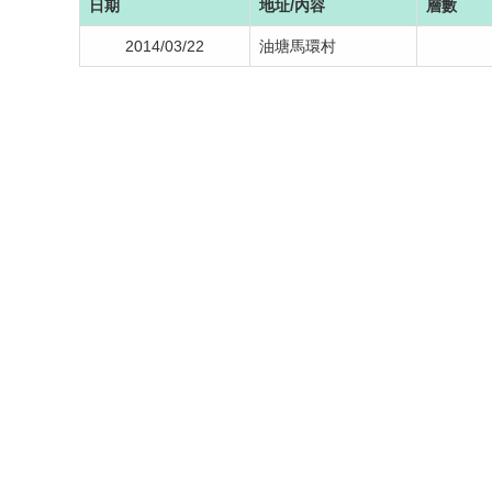
日期
地址/內容
層數
2014/03/22
油塘馬環村