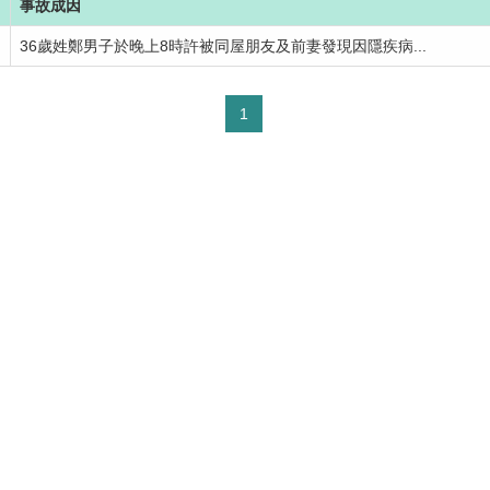
事故成因
36歲姓鄭男子於晚上8時許被同屋朋友及前妻發現因隱疾病...
1