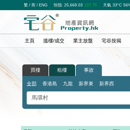
繁
/
简
/
ENG
恒指: 25,668.03
137.75
天氣
33°C
56
主頁
搵樓/成交
業主放盤
宅谷按揭
買樓
租樓
事故
全部
香港島
九龍
新界東
新界西