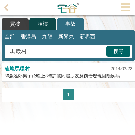
代
理
買樓
租樓
事故
主
頁
全部
香港島
九龍
新界東
新界西
搵
搜尋
樓/
成
油塘馬環村
交
2014/03/22
36歲姓鄭男子於晚上8時許被同屋朋友及前妻發現因隱疾病...
業
主
1
放
盤
宅
谷
按