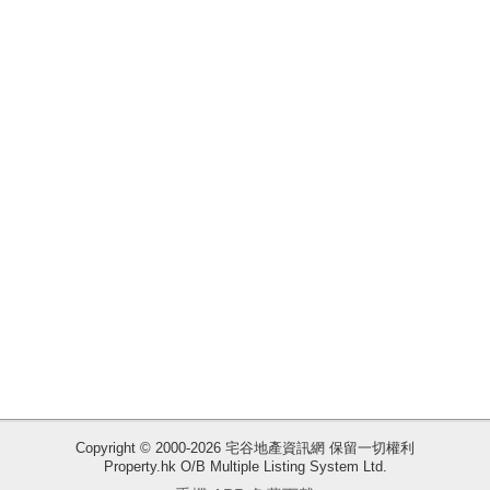
揭
地
產
博
客
地
產
新
聞
數
據
公
佈
收
Copyright © 2000-2026 宅谷地產資訊網 保留一切權利
Property.hk O/B Multiple Listing System Ltd.
藏
置