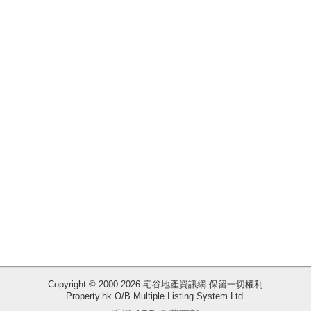
揭
地
產
博
客
地
產
新
聞
數
據
公
佈
Copyright © 2000-2026 宅谷地產資訊網 保留一切權利
Property.hk O/B Multiple Listing System Ltd.
收
置