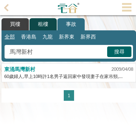
代
理
買樓
租樓
事故
主
頁
全部
香港島
九龍
新界東
新界西
搵
搜尋
樓/
成
東涌馬灣新村
交
2009/04/08
60歲婦人,早上10時許1名男子返回家中發現妻子在家吊頸,...
業
主
1
放
盤
宅
谷
按