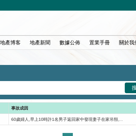
地產博客
地產新聞
數據公佈
置業手冊
關於我
事故成因
60歲婦人,早上10時許1名男子返回家中發現妻子在家吊頸,...