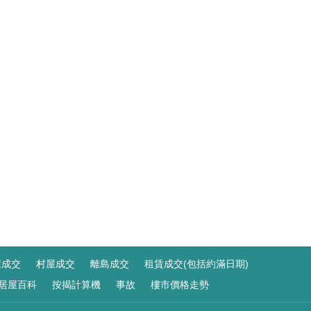
屋成交
村屋成交
離島成交
租賃成交(包括約滿日期)
居屋百科
按揭計算機
事故
樓市價格走勢