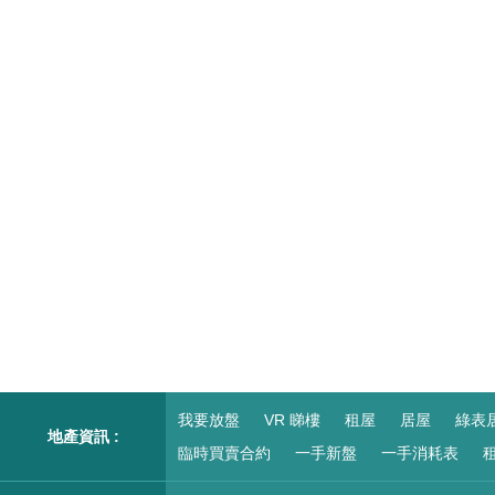
我要放盤
VR 睇樓
租屋
居屋
綠表
地產資訊 :
臨時買賣合約
一手新盤
一手消耗表
租