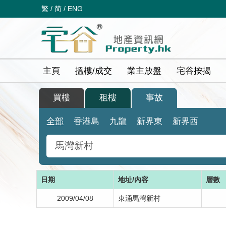
繁
/
简
/
ENG
主頁
搵樓/成交
業主放盤
宅谷按揭
買樓
租樓
事故
全部
香港島
九龍
新界東
新界西
日期
地址/內容
層數
2009/04/08
東涌馬灣新村