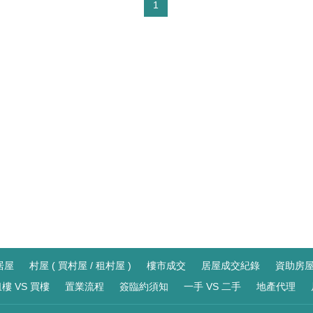
1
居屋
村屋 ( 買村屋 / 租村屋 )
樓市成交
居屋成交紀錄
資助房
樓 VS 買樓
置業流程
簽臨約須知
一手 VS 二手
地產代理