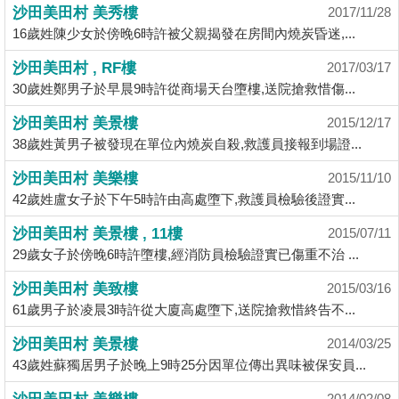
業
沙田美田村 美秀樓
2017/11/28
16歲姓陳少女於傍晚6時許被父親揭發在房間內燒炭昏迷,...
手
冊
沙田美田村 , RF樓
2017/03/17
30歲姓鄭男子於早晨9時許從商場天台墮樓,送院搶救惜傷...
關
於
沙田美田村 美景樓
2015/12/17
我
38歲姓黃男子被發現在單位內燒炭自殺,救護員接報到場證...
們
沙田美田村 美樂樓
2015/11/10
42歲姓盧女子於下午5時許由高處墮下,救護員檢驗後證實...
沙田美田村 美景樓 , 11樓
2015/07/11
29歲女子於傍晚6時許墮樓,經消防員檢驗證實已傷重不治 ...
沙田美田村 美致樓
2015/03/16
61歲男子於凌晨3時許從大廈高處墮下,送院搶救惜終告不...
沙田美田村 美景樓
2014/03/25
43歲姓蘇獨居男子於晚上9時25分因單位傳出異味被保安員...
2014/02/08