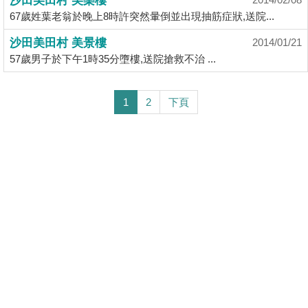
沙田美田村 美樂樓
67歲姓葉老翁於晚上8時許突然暈倒並出現抽筋症狀,送院...
沙田美田村 美景樓
2014/01/21
57歲男子於下午1時35分墮樓,送院搶救不治 ...
1
2
下頁