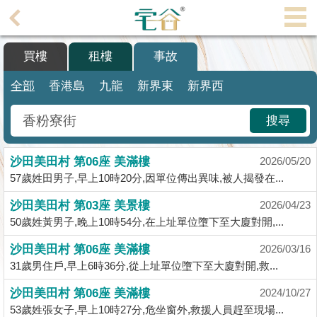
代
理
買樓
租樓
事故
主
頁
全部
香港島
九龍
新界東
新界西
搵
搜尋
樓/
成
沙田美田村 第06座 美滿樓
交
2026/05/20
57歲姓田男子,早上10時20分,因單位傳出異味,被人揭發在...
業
沙田美田村 第03座 美景樓
2026/04/23
主
50歲姓黃男子,晚上10時54分,在上址單位墮下至大廈對開,...
放
盤
沙田美田村 第06座 美滿樓
2026/03/16
31歲男住戶,早上6時36分,從上址單位墮下至大廈對開,救...
宅
沙田美田村 第06座 美滿樓
2024/10/27
谷
53歲姓張女子,早上10時27分,危坐窗外,救援人員趕至現場...
按