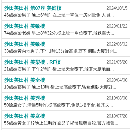
揭
沙田美田村 第07座 美庭樓
2024/10/15
46歲姓梁男子,晚上6時許,在上址一單位一房間暈倒,人員...
地
沙田美田村 美致樓
2023/01/22
產
74歲姓梁老婦,早上8時32分,從上址一單位墮下,飛跌至大...
博
客
沙田美田村 美致樓
2022/06/02
33歲姓黃內地男子,下午1時13分從高處墮下,倒臥大廈對開...
地
沙田美田村 美樂樓 , RF樓
2021/05/20
產
21歲姓石男子,下午2時許,從上址天台墮下,飛墮大廈地面...
新
聞
沙田美田村 美全樓
2020/04/08
19歲姓蔡男子,晚上10時,從上址高處墮下,昏迷倒臥大廈對...
數
沙田美田村 美秀樓
據
2019/08/08
50餘歲女子,清晨5時許,從高處墮下,倒臥1樓平台,被其夫...
公
佈
沙田美田村 美庭樓
2018/07/28
55歲姓黃女子於晚上11時許被兒子揭發服藥自殺,警方接報...
置