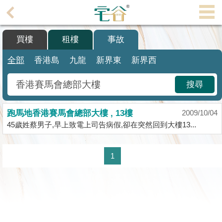
代
理
買樓
租樓
事故
主
頁
全部
香港島
九龍
新界東
新界西
搵
搜尋
樓/
成
跑馬地香港賽馬會總部大樓 , 13樓
交
2009/10/04
45歲姓蔡男子,早上致電上司告病假,卻在突然回到大樓13...
業
主
1
放
盤
宅
谷
按