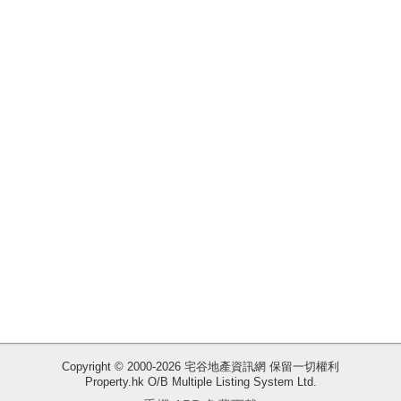
揭
地
產
博
客
地
產
新
聞
數
據
公
佈
Copyright © 2000-2026 宅谷地產資訊網 保留一切權利
Property.hk O/B Multiple Listing System Ltd.
收
置