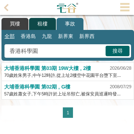
代
理
買樓
租樓
事故
主
頁
全部
香港島
九龍
新界東
新界西
搵
搜尋
樓/
成
大埔香港科學園 第03期 19W大樓 , 2樓
交
2026/06/28
70歲姓朱男子,中午12時許,從上址2樓空中花園平台墮下至...
業
大埔香港科學園 第02期 , G樓
2008/07/29
主
57歲姓蕭女子,下午5時許於上址吊頸亡,被保安員巡邏時發...
放
盤
1
宅
谷
按