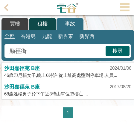
代
理
買樓
租樓
事故
主
頁
全部
香港島
九龍
新界東
新界西
搵
搜尋
樓/
成
沙田嘉徑苑 B座
交
2024/01/06
46歲印尼籍女子,晚上6時許,從上址高處墮到停車場,人員...
業
沙田嘉徑苑 B座
2017/08/20
主
68歲姓楊男子於下午近3時由單位墮樓亡 ...
放
盤
1
宅
谷
按