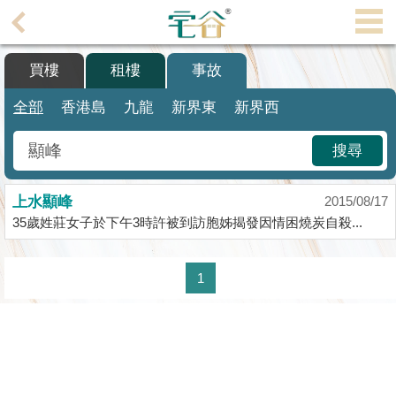
代
理
買樓
租樓
事故
主
頁
全部
香港島
九龍
新界東
新界西
搵
搜尋
樓/
成
上水顯峰
交
2015/08/17
35歲姓莊女子於下午3時許被到訪胞姊揭發因情困燒炭自殺...
業
主
1
放
盤
宅
谷
按