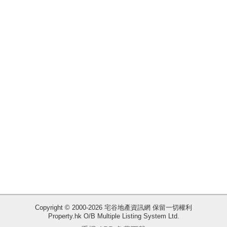
揭
地
產
博
客
地
產
新
聞
收
藏
數
樓
據
盤
公
佈
ENG
繁
简
Copyright © 2000-2026 宅谷地產資訊網 保留一切權利
體
体
Property.hk O/B Multiple Listing System Ltd.
置