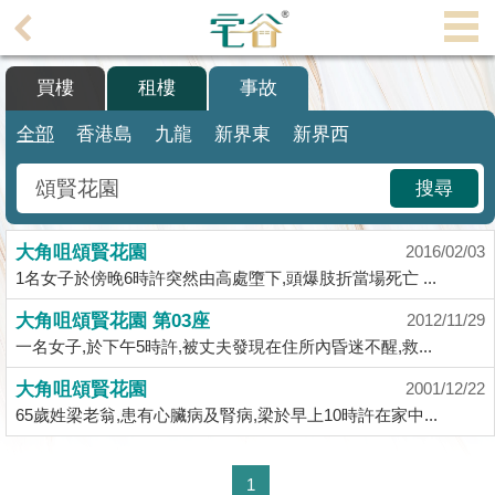
代
理
買樓
租樓
事故
主
頁
全部
香港島
九龍
新界東
新界西
搵
搜尋
樓/
成
大角咀頌賢花園
交
2016/02/03
1名女子於傍晚6時許突然由高處墮下,頭爆肢折當場死亡 ...
業
大角咀頌賢花園 第03座
2012/11/29
主
一名女子,於下午5時許,被丈夫發現在住所內昏迷不醒,救...
放
盤
大角咀頌賢花園
2001/12/22
65歲姓梁老翁,患有心臟病及腎病,梁於早上10時許在家中...
宅
谷
1
按