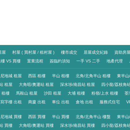
居屋
村屋 ( 買村屋 / 租村屋 )
樓市成交
居屋成交紀錄
資助房
樓 VS 買樓
置業流程
簽臨約須知
一手 VS 二手
地產代理
尼地城 租屋
西區 租樓
半山 租樓
北角/北角半山 租樓
東半山
站 租屋
大角咀/奧運站 租屋
深水埗/南昌站 租屋
四小龍/荔枝角站
 租樓
馬鞍山 租屋
沙田 租屋
大埔 租樓
粉嶺/上水 租樓
荃
寫字樓 出租
商廈 出租
車位 出租
倉地 出租
服務式住宅
V
尼地城 買樓
西區 買樓
半山 買樓
北角/北角半山 樓盤
東半山
站 買樓
大角咀/奧運站 買樓
深水埗/南昌站 買樓
四小龍/荔枝角站