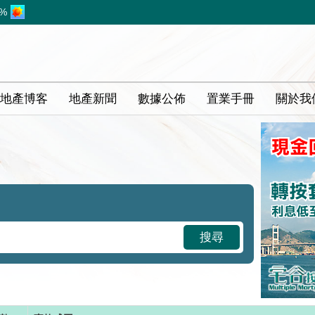
1%
地產博客
地產新聞
數據公佈
置業手冊
關於我
搜尋