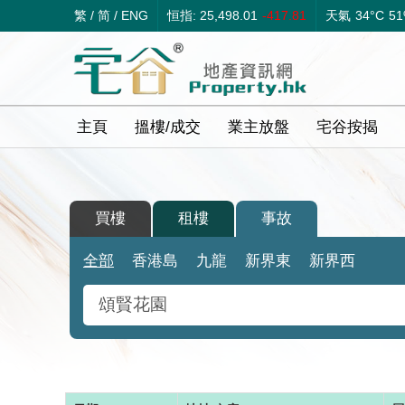
繁
/
简
/
ENG
恒指: 25,498.01
-417.81
天氣
34°C
5
主頁
搵樓/成交
業主放盤
宅谷按揭
買樓
租樓
事故
全部
香港島
九龍
新界東
新界西