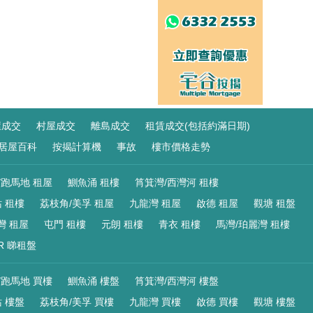
屋成交
村屋成交
離島成交
租賃成交(包括約滿日期)
居屋百科
按揭計算機
事故
樓市價格走勢
/跑馬地 租屋
鰂魚涌 租樓
筲箕灣/西灣河 租樓
 租樓
荔枝角/美孚 租屋
九龍灣 租屋
啟德 租屋
觀塘 租盤
灣 租屋
屯門 租樓
元朗 租樓
青衣 租樓
馬灣/珀麗灣 租樓
R 睇租盤
/跑馬地 買樓
鰂魚涌 樓盤
筲箕灣/西灣河 樓盤
 樓盤
荔枝角/美孚 買樓
九龍灣 買樓
啟德 買樓
觀塘 樓盤