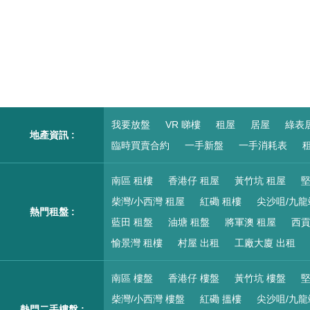
我要放盤
VR 睇樓
租屋
居屋
綠表
地產資訊 :
臨時買賣合約
一手新盤
一手消耗表
租
南區 租樓
香港仔 租屋
黃竹坑 租屋
堅
柴灣/小西灣 租屋
紅磡 租樓
尖沙咀/九龍
熱門租盤 :
藍田 租盤
油塘 租盤
將軍澳 租屋
西貢
愉景灣 租樓
村屋 出租
工廠大廈 出租
南區 樓盤
香港仔 樓盤
黃竹坑 樓盤
堅
柴灣/小西灣 樓盤
紅磡 搵樓
尖沙咀/九龍
熱門二手樓盤 :