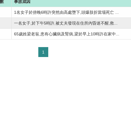
數
事故成因
1名女子於傍晚6時許突然由高處墮下,頭爆肢折當場死亡 ...
一名女子,於下午5時許,被丈夫發現在住所內昏迷不醒,救...
65歲姓梁老翁,患有心臟病及腎病,梁於早上10時許在家中...
1