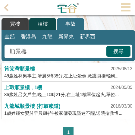
代
理
買樓
租樓
事故
主
頁
全部
香港島
九龍
新界東
新界西
搵
搜尋
樓/
成
筲箕灣順景樓
交
2025/08/13
49歲姓林男事主,清晨5時38分,在上址暈倒,救護員接報到...
業
上環順景樓 , 1樓
2024/09/09
主
86歲姓呂女戶主,晚上10時21分,在上址1樓單位起火,單位...
放
盤
九龍城順景樓 (打鼓嶺道)
2016/03/30
1歲姓鍾女嬰於早晨8時許被家傭發現昏迷不醒,送院搶救惜...
宅
谷
1
按