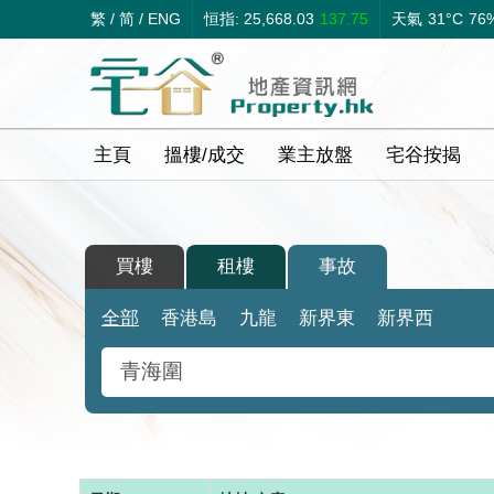
繁
/
简
/
ENG
恒指: 25,668.03
137.75
天氣
31°C
76
主頁
搵樓/成交
業主放盤
宅谷按揭
買樓
租樓
事故
全部
香港島
九龍
新界東
新界西