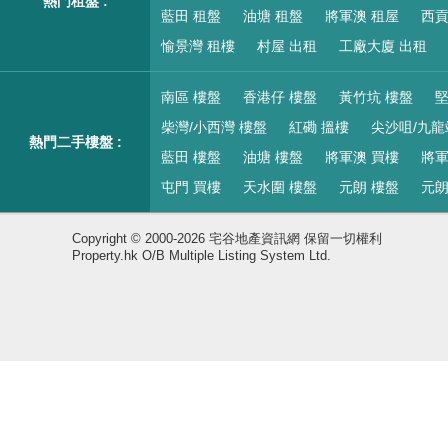
熱門租盤 :
藍田 租盤
油塘 租盤
將軍澳 租屋
西貢
愉景灣 租樓
村屋 出租
工廠大廈 出租
南區 樓盤
香港仔 樓盤
黃竹坑 樓盤
堅
柴灣/小西灣 樓盤
紅磡 搵樓
尖沙咀/九龍
熱門二手樓盤 :
藍田 樓盤
油塘 樓盤
將軍澳 買樓
將軍
屯門 買樓
天水圍 樓盤
元朗 樓盤
元朗
Copyright © 2000-2026 宅谷地產資訊網 保留一切權利
Property.hk O/B Multiple Listing System Ltd.