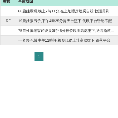
層數
事故成因
66歲姓廖婦,晚上7時11分,在上址睡房燒炭自殺,救護員到...
RF
19歲姓張男子,下午4時25分從天台墮下,倒臥平台昏迷不醒...
75歲姓黃老翁於凌晨0時45分被發現由高處墮下,送院搶救...
一名男子,於中午12時許,被發現從上址高處墮下,跌落平台...
1