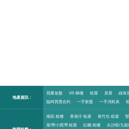
我要放盤
VR 睇樓
租屋
居屋
綠表
地產資訊 :
臨時買賣合約
一手新盤
一手消耗表
租
南區 租樓
香港仔 租屋
黃竹坑 租屋
堅
柴灣/小西灣 租屋
紅磡 租樓
尖沙咀/九龍