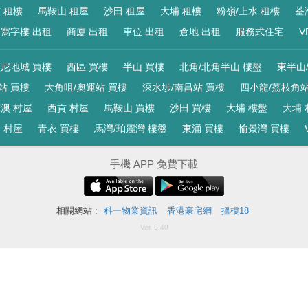
 租樓
馬鞍山 租屋
沙田 租屋
大埔 租樓
粉嶺/上水 租樓
荃
寫字樓 出租
商廈 出租
車位 出租
倉地 出租
服務式住宅
V
尼地城 買樓
西區 買樓
半山 買樓
北角/北角半山 樓盤
東半山
站 買樓
大角咀/奧運站 買樓
深水埗/南昌站 買樓
四小龍/荔枝角站
澳 村屋
西貢 村屋
馬鞍山 買樓
沙田 買樓
大埔 樓盤
大埔 
 村屋
青衣 買樓
馬灣/珀麗灣 樓盤
東涌 買樓
愉景灣 買樓
手機 APP 免費下載
相關網站 :
科一物業資訊
香港豪宅網
搵樓18
Ver. 9.40