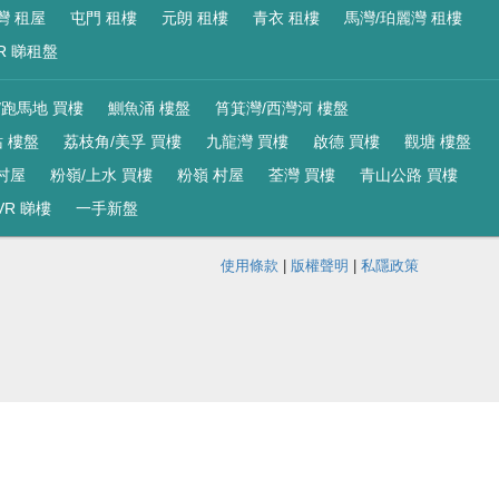
灣 租屋
屯門 租樓
元朗 租樓
青衣 租樓
馬灣/珀麗灣 租樓
R 睇租盤
/跑馬地 買樓
鰂魚涌 樓盤
筲箕灣/西灣河 樓盤
 樓盤
荔枝角/美孚 買樓
九龍灣 買樓
啟德 買樓
觀塘 樓盤
村屋
粉嶺/上水 買樓
粉嶺 村屋
荃灣 買樓
青山公路 買樓
VR 睇樓
一手新盤
使用條款
|
版權聲明
|
私隱政策