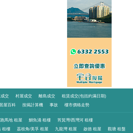
屋成交
村屋成交
離島成交
租賃成交(包括約滿日期)
居屋百科
按揭計算機
事故
樓市價格走勢
/跑馬地 租屋
鰂魚涌 租樓
筲箕灣/西灣河 租樓
 租樓
荔枝角/美孚 租屋
九龍灣 租屋
啟德 租屋
觀塘 租盤