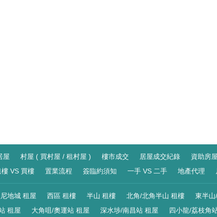
居屋
村屋 ( 買村屋 / 租村屋 )
樓市成交
居屋成交紀錄
資助房
樓 VS 買樓
置業流程
簽臨約須知
一手 VS 二手
地產代理
尼地城 租屋
西區 租樓
半山 租樓
北角/北角半山 租樓
東半山
站 租屋
大角咀/奧運站 租屋
深水埗/南昌站 租屋
四小龍/荔枝角站