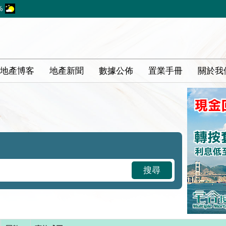
%
地產博客
地產新聞
數據公佈
置業手冊
關於我
搜尋