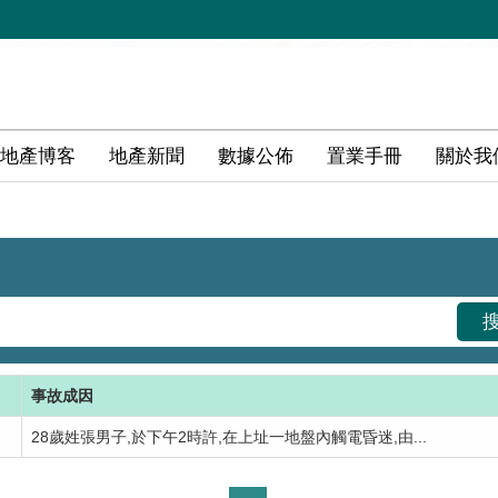
地產博客
地產新聞
數據公佈
置業手冊
關於我
事故成因
28歲姓張男子,於下午2時許,在上址一地盤內觸電昏迷,由...