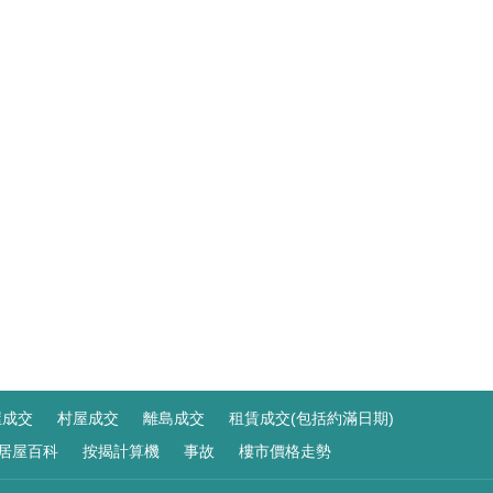
屋成交
村屋成交
離島成交
租賃成交(包括約滿日期)
居屋百科
按揭計算機
事故
樓市價格走勢