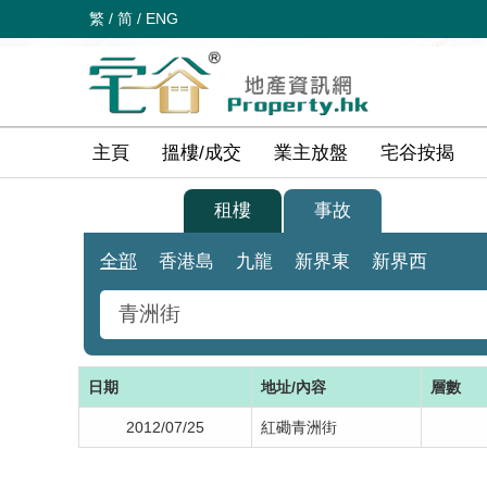
繁
/
简
/
ENG
主頁
搵樓/成交
業主放盤
宅谷按揭
買樓
租樓
事故
全部
香港島
九龍
新界東
新界西
日期
地址/內容
層數
2012/07/25
紅磡青洲街