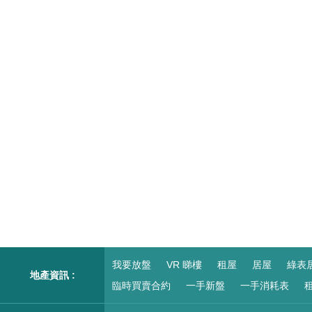
我要放盤
VR 睇樓
租屋
居屋
綠表
地產資訊 :
臨時買賣合約
一手新盤
一手消耗表
租