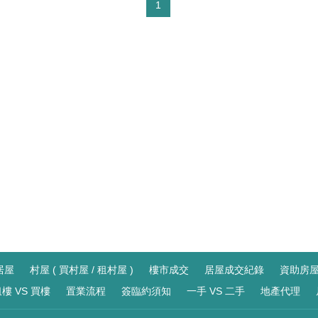
1
居屋
村屋 ( 買村屋 / 租村屋 )
樓市成交
居屋成交紀錄
資助房
樓 VS 買樓
置業流程
簽臨約須知
一手 VS 二手
地產代理