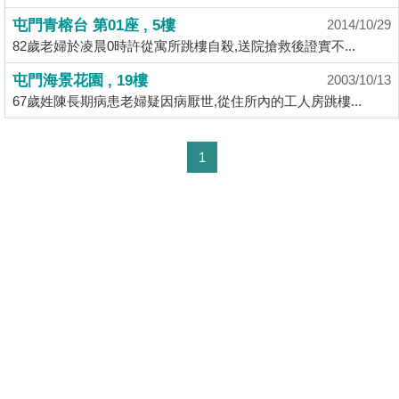
揭
屯門青榕台 第01座 , 5樓
2014/10/29
82歲老婦於凌晨0時許從寓所跳樓自殺,送院搶救後證實不...
地
屯門海景花園 , 19樓
2003/10/13
產
67歲姓陳長期病患老婦疑因病厭世,從住所內的工人房跳樓...
博
客
1
地
產
新
聞
數
據
公
佈
置