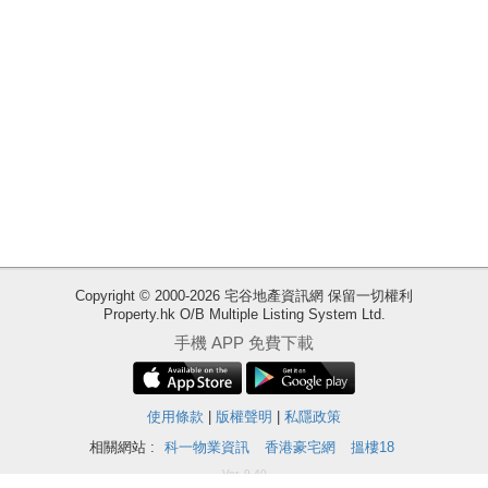
業
手
冊
關
於
我
們
收
Copyright © 2000-2026 宅谷地產資訊網 保留一切權利
Property.hk O/B Multiple Listing System Ltd.
藏
手機 APP 免費下載
樓
盤
ENG
使用條款
|
版權聲明
|
私隱政策
繁
简
體
体
相關網站 :
科一物業資訊
香港豪宅網
搵樓18
Ver. 9.40