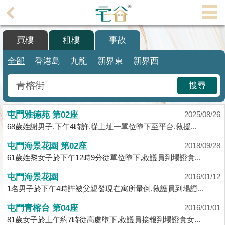
代
理
買樓
租樓
事故
主
頁
全部
香港島
九龍
新界東
新界西
搵
搜尋
樓/
成
屯門雅德苑 第02座
交
2025/08/26
68歲姓謝男子,下午4時許,從上址一單位墮下至平台,救援...
業
屯門海景花園 第02座
2018/09/28
主
61歲姓黎女子於下午12時9分從單位墮下,救護員到場證實...
放
盤
屯門海景花園
2016/01/12
1名男子於下午4時許被父親發現在寓所暈倒,救護員到場證...
宅
屯門青榕台 第04座
2016/01/01
谷
81歲女子於上午約7時從高處墮下,救護員接報到場證實女...
按