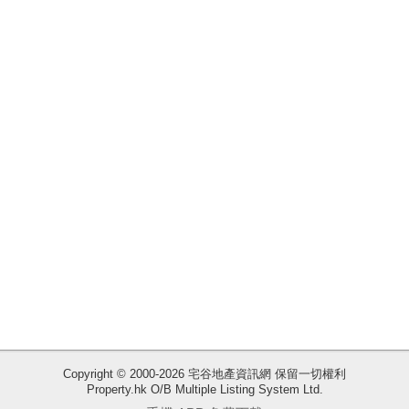
揭
地
產
博
客
地
產
新
聞
數
據
公
佈
收
Copyright © 2000-2026 宅谷地產資訊網 保留一切權利
Property.hk O/B Multiple Listing System Ltd.
藏
置