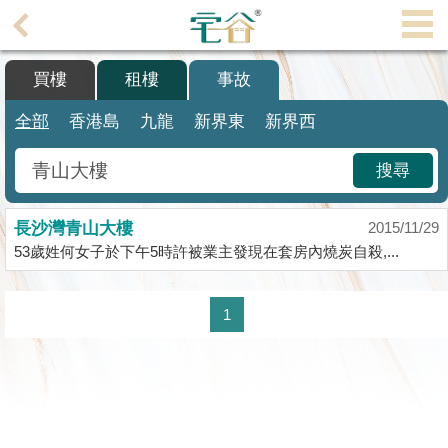
代
理
買樓
租樓
事故
主
頁
全部
香港島
九龍
新界東
新界西
搵
搜尋
樓/
成
長沙灣青山大樓
交
2015/11/29
53歲姓何女子於下午5時許被業主發現在套房內燒炭自殺,...
業
主
1
放
盤
宅
谷
按