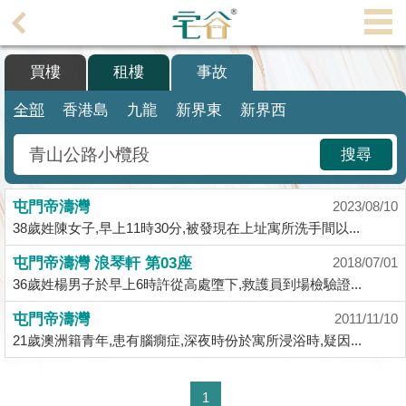
代
理
買樓
租樓
事故
主
頁
全部
香港島
九龍
新界東
新界西
搵
搜尋
樓/
成
屯門帝濤灣
交
2023/08/10
38歲姓陳女子,早上11時30分,被發現在上址寓所洗手間以...
業
屯門帝濤灣 浪琴軒 第03座
2018/07/01
主
36歲姓楊男子於早上6時許從高處墮下,救護員到場檢驗證...
放
盤
屯門帝濤灣
2011/11/10
21歲澳洲籍青年,患有腦癇症,深夜時份於寓所浸浴時,疑因...
宅
谷
1
按