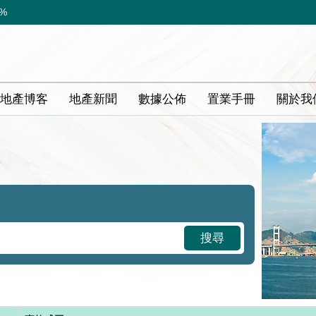
8%
地產博客
地產新聞
數據公佈
置業手冊
關於我
搜尋