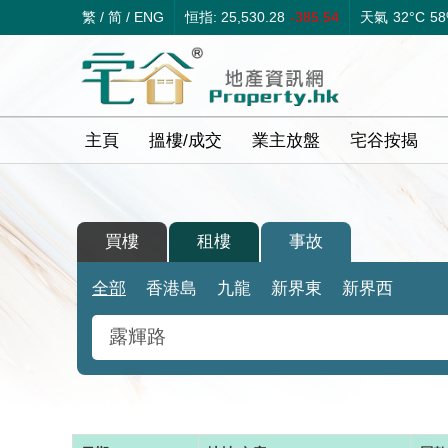
繁
/
简
/
ENG
恒指: 25,530.28
-385.54
天氣
32°C
5
主頁
搵樓/成交
業主放盤
宅谷按揭
買樓
租樓
事故
全部
香港島
九龍
新界東
新界西