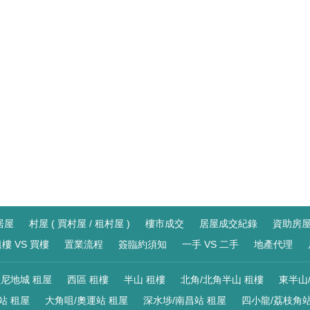
居屋
村屋 ( 買村屋 / 租村屋 )
樓市成交
居屋成交紀錄
資助房
樓 VS 買樓
置業流程
簽臨約須知
一手 VS 二手
地產代理
尼地城 租屋
西區 租樓
半山 租樓
北角/北角半山 租樓
東半山
站 租屋
大角咀/奧運站 租屋
深水埗/南昌站 租屋
四小龍/荔枝角站