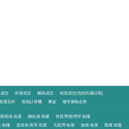
屋成交
村屋成交
離島成交
租賃成交(包括約滿日期)
居屋百科
按揭計算機
事故
樓市價格走勢
/跑馬地 租屋
鰂魚涌 租樓
筲箕灣/西灣河 租樓
 租樓
荔枝角/美孚 租屋
九龍灣 租屋
啟德 租屋
觀塘 租盤