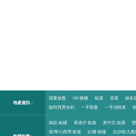
我要放盤
VR 睇樓
租屋
居屋
綠表
地產資訊 :
臨時買賣合約
一手新盤
一手消耗表
租
南區 租樓
香港仔 租屋
黃竹坑 租屋
堅
柴灣/小西灣 租屋
紅磡 租樓
尖沙咀/九龍