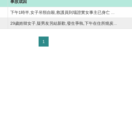
事故成因
下午1時半,女子吊頸自殺,救護員到場證實女事主已身亡 ...
29歲姓韓女子,疑男友另結新歡,發生爭執,下午在住所燒炭...
1