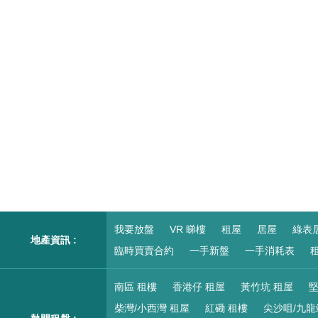
我要放盤
VR 睇樓
租屋
居屋
綠表
地產資訊 :
臨時買賣合約
一手新盤
一手消耗表
租
南區 租樓
香港仔 租屋
黃竹坑 租屋
堅
柴灣/小西灣 租屋
紅磡 租樓
尖沙咀/九龍