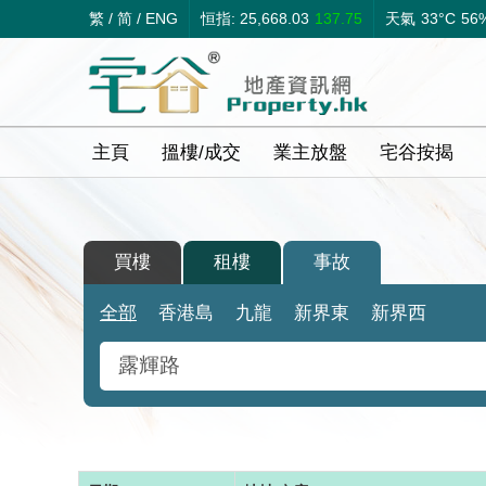
繁
/
简
/
ENG
恒指: 25,668.03
137.75
天氣
33°C
56
主頁
搵樓/成交
業主放盤
宅谷按揭
買樓
租樓
事故
全部
香港島
九龍
新界東
新界西