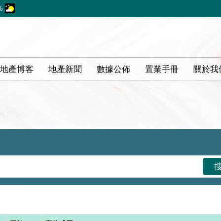
%
地產博客
地產新聞
數據公佈
置業手冊
關於我