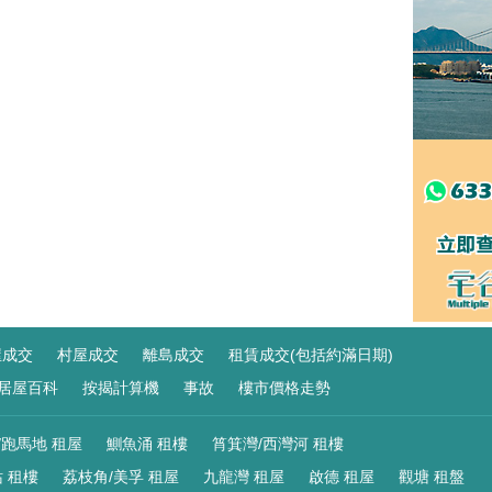
屋成交
村屋成交
離島成交
租賃成交(包括約滿日期)
居屋百科
按揭計算機
事故
樓市價格走勢
/跑馬地 租屋
鰂魚涌 租樓
筲箕灣/西灣河 租樓
 租樓
荔枝角/美孚 租屋
九龍灣 租屋
啟德 租屋
觀塘 租盤