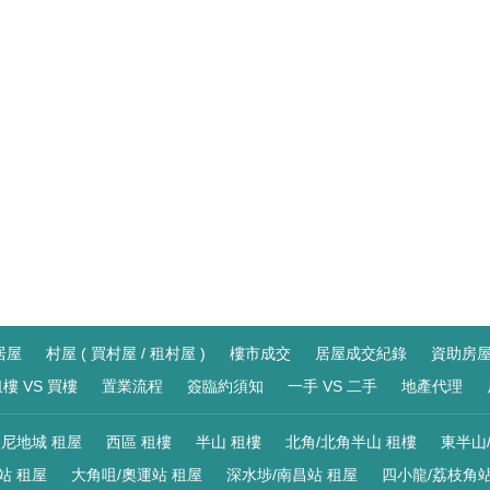
居屋
村屋 ( 買村屋 / 租村屋 )
樓市成交
居屋成交紀錄
資助房
樓 VS 買樓
置業流程
簽臨約須知
一手 VS 二手
地產代理
尼地城 租屋
西區 租樓
半山 租樓
北角/北角半山 租樓
東半山
站 租屋
大角咀/奧運站 租屋
深水埗/南昌站 租屋
四小龍/荔枝角站