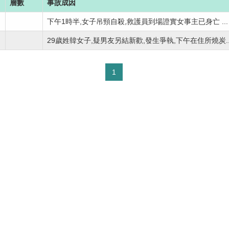
層數
事故成因
下午1時半,女子吊頸自殺,救護員到場證實女事主已身亡 ...
29歲姓韓女子,疑男友另結新歡,發生爭執,下午在住所燒炭..
1