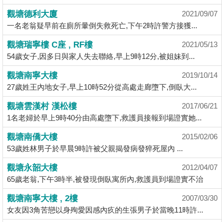
揭
觀塘德利大廈
2021/09/07
一名老翁疑早前在廁所暈倒失救死亡,下午2時許警方接獲...
地
觀塘瑞寧樓 C座 , RF樓
2021/05/13
產
54歲女子,因多日與家人失去聯絡,早上9時12分,被姐妹到...
博
客
觀塘南寧大樓
2019/10/14
27歲姓王內地女子,早上10時52分從高處走廊墮下,倒臥大...
地
觀塘雲漢村 漢松樓
2017/06/21
產
1名老婦於早上9時40分由高處墮下,救護員接報到場證實她...
新
聞
觀塘南僑大樓
2015/02/06
53歲姓林男子於早晨9時許被父親揭發病發猝死屋內 ...
數
觀塘永韶大樓
據
2012/04/07
65歲老翁,下午3時半,被發現倒臥寓所內,救護員到場證實不治
公
佈
觀塘南寧大樓 , 2樓
2007/03/30
女友因3角苦戀以身殉愛因感內疚的生張男子於當晚11時許...
置