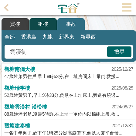
代
理
買樓
租樓
事故
主
頁
全部
香港島
九龍
新界東
新界西
搵
搜尋
樓/
成
觀塘南僑大樓
交
2025/12/27
47歲姓蕭男住戶,早上8時53分,在上址房間床上暈倒,救援...
業
觀塘瑞寧樓
2025/08/29
主
52歲姓黃男子,早上9時33分,倒臥在上址床上,旁邊有燒過...
放
盤
觀塘雲漢村 漢松樓
2024/08/27
88歲姓潘老翁,凌晨5時許,在上址一單位內以棉繩上吊,救...
宅
觀塘建泰樓
2021/12/31
谷
一名中年男子,於下午1時29分從高處墮下,倒臥大廈平台發...
按