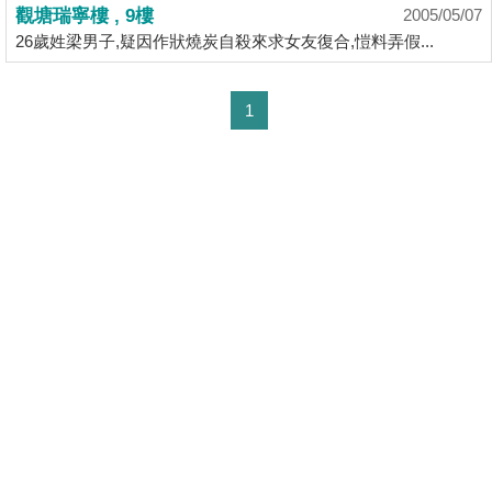
業
觀塘瑞寧樓 , 9樓
2005/05/07
26歲姓梁男子,疑因作狀燒炭自殺來求女友復合,愷料弄假...
手
冊
1
關
於
我
們