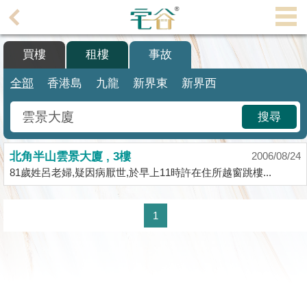
代
理
買樓
租樓
事故
主
頁
全部
香港島
九龍
新界東
新界西
搵
搜尋
樓/
成
北角半山雲景大廈 , 3樓
交
2006/08/24
81歲姓呂老婦,疑因病厭世,於早上11時許在住所越窗跳樓...
業
主
1
放
盤
宅
谷
按