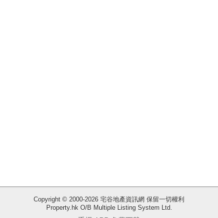
揭
地
產
博
客
地
產
新
聞
數
據
公
佈
Copyright © 2000-2026 宅谷地產資訊網 保留一切權利
Property.hk O/B Multiple Listing System Ltd.
收
置