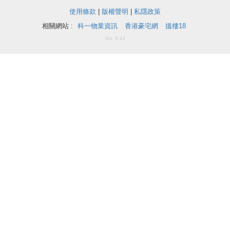
揭
使用條款
|
版權聲明
|
私隱政策
相關網站 :
科一物業資訊
香港豪宅網
搵樓18
地
Ver. 9.41
產
博
客
地
產
新
聞
收
藏
數
樓
據
盤
公
佈
ENG
繁
简
體
体
置