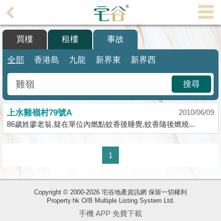
代
理
買樓
租樓
事故
主
頁
全部
香港島
九龍
新界東
新界西
搵
搜尋
樓/
成
上水雞嶺村79號A
交
2010/06/09
86歲姓廖老翁,疑在單位內燃點蚊香後睡覺,蚊香隨後燃燒...
業
主
1
放
盤
Copyright © 2000-2026 宅谷地產資訊網 保留一切權利
宅
Property.hk O/B Multiple Listing System Ltd.
谷
手機 APP 免費下載
按