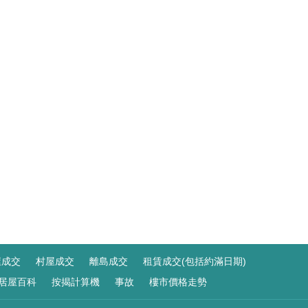
屋成交
村屋成交
離島成交
租賃成交(包括約滿日期)
居屋百科
按揭計算機
事故
樓市價格走勢