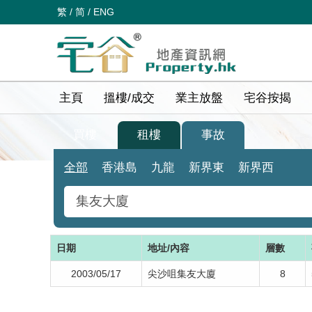
繁
/
简
/
ENG
主頁
搵樓/成交
業主放盤
宅谷按揭
買樓
租樓
事故
全部
香港島
九龍
新界東
新界西
日期
地址/內容
層數
2003/05/17
尖沙咀集友大廈
8