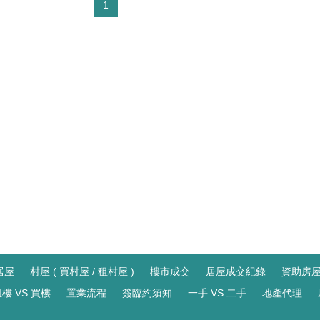
1
居屋
村屋 ( 買村屋 / 租村屋 )
樓市成交
居屋成交紀錄
資助房
樓 VS 買樓
置業流程
簽臨約須知
一手 VS 二手
地產代理