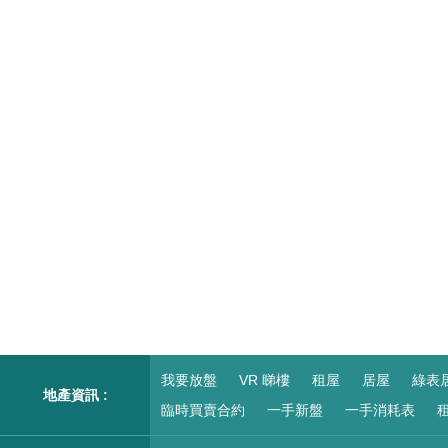
我要放盤
VR 睇樓
租屋
居屋
綠表
地產資訊 :
臨時買賣合約
一手新盤
一手消耗表
租