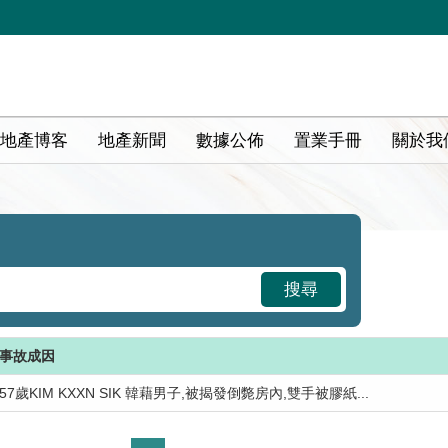
地產博客
地產新聞
數據公佈
置業手冊
關於我
搜尋
事故成因
57歲KIM KXXN SIK 韓藉男子,被揭發倒斃房內,雙手被膠紙...