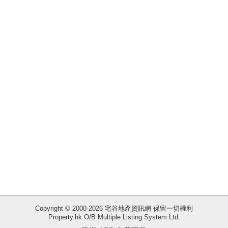
揭
地
產
博
客
地
產
新
聞
收
藏
數
樓
據
盤
公
佈
ENG
繁
简
Copyright © 2000-2026 宅谷地產資訊網 保留一切權利
體
体
Property.hk O/B Multiple Listing System Ltd.
置