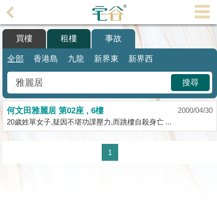
代
理
買樓
租樓
事故
主
頁
全部
香港島
九龍
新界東
新界西
搵
搜尋
樓/
成
何文田雅麗居 第02座 , 6樓
交
2000/04/30
20歲姓單女子,疑因不堪功課壓力,而跳樓自殺身亡 ...
業
主
1
放
盤
宅
谷
按