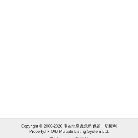
揭
地
產
博
客
地
產
新
聞
數
據
公
佈
Copyright © 2000-2026 宅谷地產資訊網 保留一切權利
Property.hk O/B Multiple Listing System Ltd.
收
置