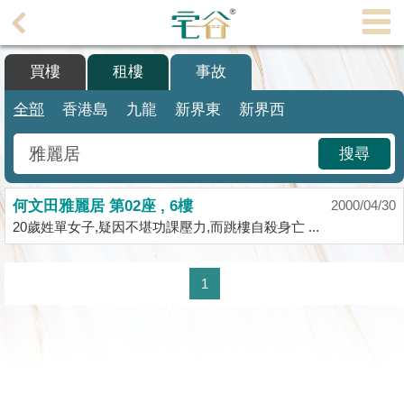
代
理
買樓
租樓
事故
主
頁
全部
香港島
九龍
新界東
新界西
搵
搜尋
樓/
成
何文田雅麗居 第02座 , 6樓
交
2000/04/30
20歲姓單女子,疑因不堪功課壓力,而跳樓自殺身亡 ...
業
主
1
放
盤
宅
谷
按