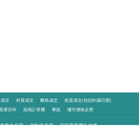
屋成交
村屋成交
離島成交
租賃成交(包括約滿日期)
居屋百科
按揭計算機
事故
樓市價格走勢
/跑馬地 租屋
鰂魚涌 租樓
筲箕灣/西灣河 租樓
 租樓
荔枝角/美孚 租屋
九龍灣 租屋
啟德 租屋
觀塘 租盤