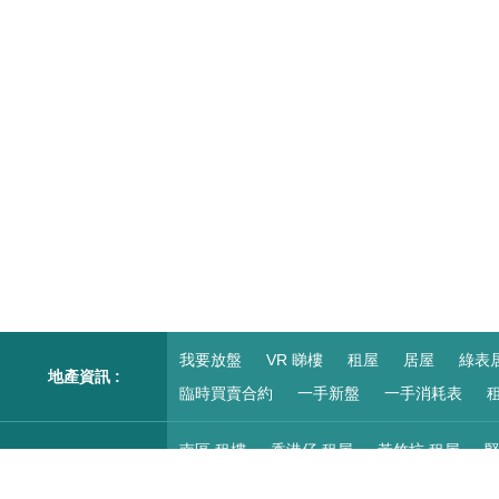
我要放盤
VR 睇樓
租屋
居屋
綠表
地產資訊 :
臨時買賣合約
一手新盤
一手消耗表
租
南區 租樓
香港仔 租屋
黃竹坑 租屋
堅
柴灣/小西灣 租屋
紅磡 租樓
尖沙咀/九龍