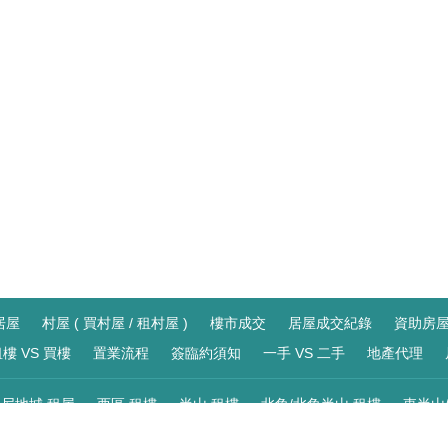
居屋
村屋 ( 買村屋 / 租村屋 )
樓市成交
居屋成交紀錄
資助房
樓 VS 買樓
置業流程
簽臨約須知
一手 VS 二手
地產代理
尼地城 租屋
西區 租樓
半山 租樓
北角/北角半山 租樓
東半山
站 租屋
大角咀/奧運站 租屋
深水埗/南昌站 租屋
四小龍/荔枝角站