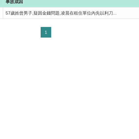
事故成因
57歲姓曾男子,疑因金錢問題,凌晨在租住單位內先以利刀...
1