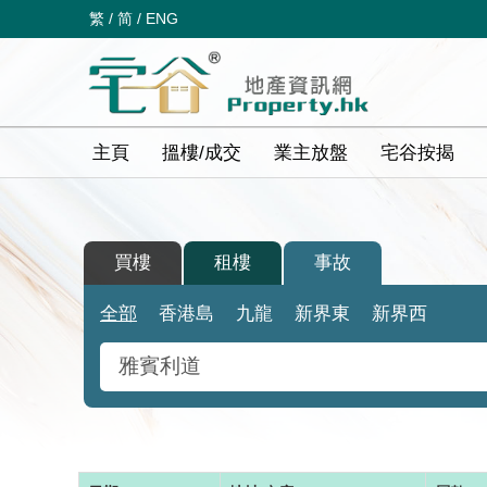
繁
/
简
/
ENG
主頁
搵樓/成交
業主放盤
宅谷按揭
買樓
租樓
事故
全部
香港島
九龍
新界東
新界西