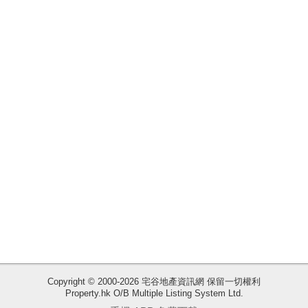
揭
地
產
博
客
地
產
新
聞
數
據
公
佈
收
Copyright © 2000-2026 宅谷地產資訊網 保留一切權利
Property.hk O/B Multiple Listing System Ltd.
藏
置