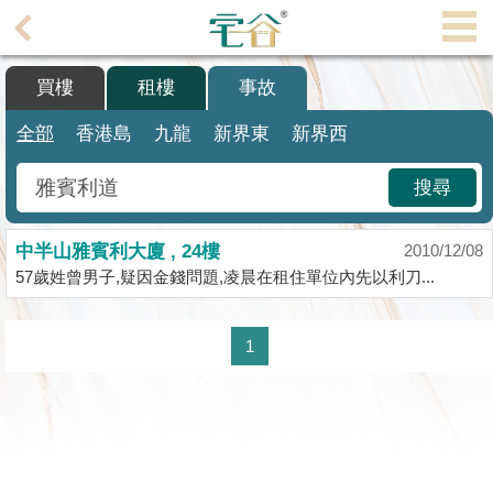
代
理
買樓
租樓
事故
主
頁
全部
香港島
九龍
新界東
新界西
搵
搜尋
樓/
成
中半山雅賓利大廈 , 24樓
交
2010/12/08
57歲姓曾男子,疑因金錢問題,凌晨在租住單位內先以利刀...
業
主
1
放
盤
宅
谷
按