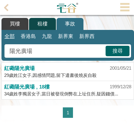
代
理
買樓
租樓
事故
主
頁
全部
香港島
九龍
新界東
新界西
搵
搜尋
樓/
成
紅磡陽光廣場
交
2001/05/21
29歲姓江女子,因感情問題,留下遺書後燒炭自殺
業
紅磡陽光廣場 , 18樓
1999/12/28
主
34歲姓李獨居女子,當日被發現倒弊在上址住所,疑因錢債...
放
盤
1
宅
谷
按