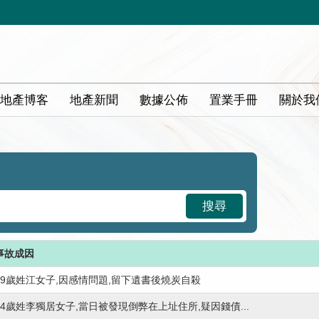
地產博客
地產新聞
數據公佈
置業手冊
關於我
搜尋
事故成因
29歲姓江女子,因感情問題,留下遺書後燒炭自殺
34歲姓李獨居女子,當日被發現倒弊在上址住所,疑因錢債...