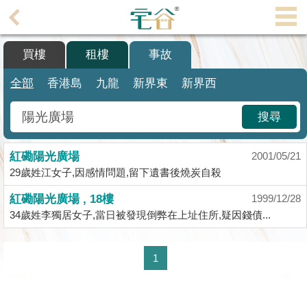
代
理
買樓
租樓
事故
主
頁
全部
香港島
九龍
新界東
新界西
搵
搜尋
樓/
成
紅磡陽光廣場
交
2001/05/21
29歲姓江女子,因感情問題,留下遺書後燒炭自殺
業
紅磡陽光廣場 , 18樓
1999/12/28
主
34歲姓李獨居女子,當日被發現倒弊在上址住所,疑因錢債...
放
盤
1
宅
谷
按