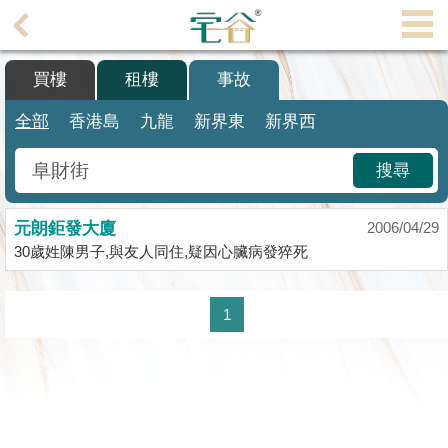
代
理
買樓
租樓
事故
主
頁
全部
香港島
九龍
新界東
新界西
搵
搜尋
樓/
成
元朗鉅發大廈
交
2006/04/29
30歲姓陳男子,與友人同住,疑因心臟病發猝死
業
主
1
放
盤
宅
谷
按