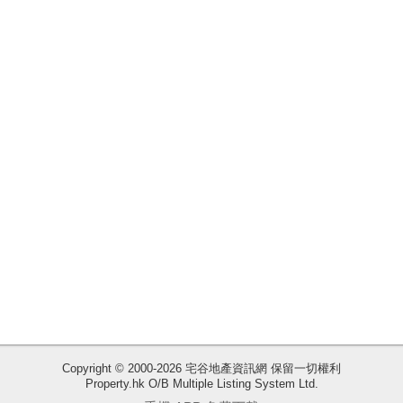
揭
地
產
博
客
地
產
新
聞
數
據
公
佈
收
Copyright © 2000-2026 宅谷地產資訊網 保留一切權利
Property.hk O/B Multiple Listing System Ltd.
藏
置