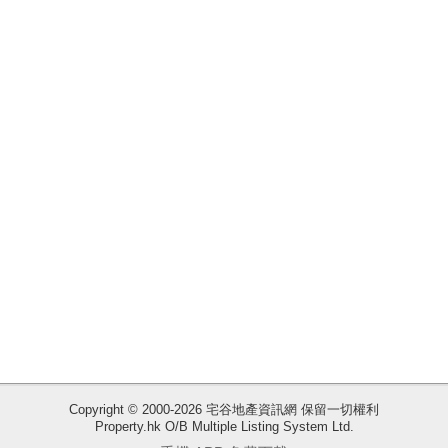
揭
地
產
博
客
地
產
新
聞
數
據
公
佈
Copyright © 2000-2026 宅谷地產資訊網 保留一切權利
Property.hk O/B Multiple Listing System Ltd.
收
置