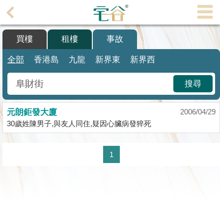
代
理
買樓
租樓
事故
主
頁
全部
香港島
九龍
新界東
新界西
搵
搜尋
樓/
成
元朗鉅發大廈
交
2006/04/29
30歲姓陳男子,與友人同住,疑因心臟病發猝死
業
主
1
放
盤
宅
谷
按