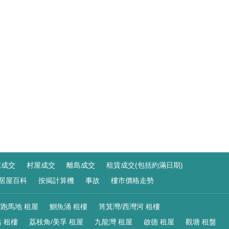
屋成交
村屋成交
離島成交
租賃成交(包括約滿日期)
居屋百科
按揭計算機
事故
樓市價格走勢
/跑馬地 租屋
鰂魚涌 租樓
筲箕灣/西灣河 租樓
 租樓
荔枝角/美孚 租屋
九龍灣 租屋
啟德 租屋
觀塘 租盤