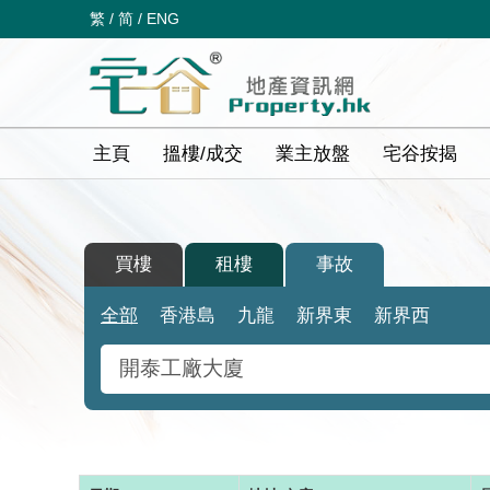
繁
/
简
/
ENG
主頁
搵樓/成交
業主放盤
宅谷按揭
買樓
租樓
事故
全部
香港島
九龍
新界東
新界西