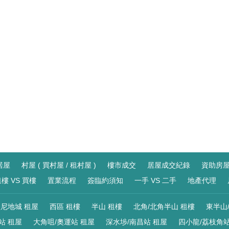
居屋
村屋 ( 買村屋 / 租村屋 )
樓市成交
居屋成交紀錄
資助房
樓 VS 買樓
置業流程
簽臨約須知
一手 VS 二手
地產代理
尼地城 租屋
西區 租樓
半山 租樓
北角/北角半山 租樓
東半山
站 租屋
大角咀/奧運站 租屋
深水埗/南昌站 租屋
四小龍/荔枝角站