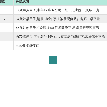
層數
事故成因
67歲姓黃男子,中午12時37分從上址一走廊墮下,倒臥工廈...
2
64歲姓梁男子,清晨5時許,事主被發現倒臥在走廊一幅字畫...
58歲姓彭男子於凌晨1時許從梯間墮下,救護員趕至證實男...
約70歲老翁,下午2時45分,在大廈高處飛墮而下,當場傷重不治
生意失敗跳樓亡
1