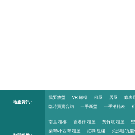
我要放盤
VR 睇樓
租屋
居屋
綠表
地產資訊 :
臨時買賣合約
一手新盤
一手消耗表
租
南區 租樓
香港仔 租屋
黃竹坑 租屋
堅
柴灣/小西灣 租屋
紅磡 租樓
尖沙咀/九龍