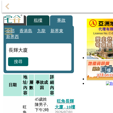
代
理
主
買樓
租樓
事故
頁
全部
香港島
九龍
新界東
新界西
搵
樓/
成
交
搜尋
搵
樓
地
詳
址/
層
事故成
細
綠
日期
內
數
因
內
表
容
容
居
45歲姓
旺角長輝
屋
陳男子,
大廈 , 10樓
旺
下午2時
2026/07/01
角