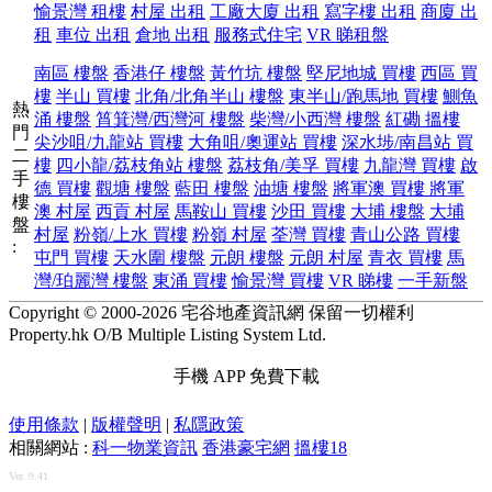
愉景灣 租樓
村屋 出租
工廠大廈 出租
寫字樓 出租
商廈 出
博
租
車位 出租
倉地 出租
服務式住宅
VR 睇租盤
客
南區 樓盤
香港仔 樓盤
黃竹坑 樓盤
堅尼地城 買樓
西區 買
樓
半山 買樓
北角/北角半山 樓盤
東半山/跑馬地 買樓
鰂魚
博
熱
涌 樓盤
筲箕灣/西灣河 樓盤
柴灣/小西灣 樓盤
紅磡 搵樓
客
門
尖沙咀/九龍站 買樓
大角咀/奧運站 買樓
深水埗/南昌站 買
二
主
樓
四小龍/荔枝角站 樓盤
荔枝角/美孚 買樓
九龍灣 買樓
啟
手
頁
德 買樓
觀塘 樓盤
藍田 樓盤
油塘 樓盤
將軍澳 買樓
將軍
樓
澳 村屋
西貢 村屋
馬鞍山 買樓
沙田 買樓
大埔 樓盤
大埔
盤
所
村屋
粉嶺/上水 買樓
粉嶺 村屋
荃灣 買樓
青山公路 買樓
:
屯門 買樓
天水圍 樓盤
元朗 樓盤
元朗 村屋
青衣 買樓
馬
有
灣/珀麗灣 樓盤
東涌 買樓
愉景灣 買樓
VR 睇樓
一手新盤
回
Copyright © 2000-2026 宅谷地產資訊網 保留一切權利
應
Property.hk O/B Multiple Listing System Ltd.
地
手機 APP 免費下載
產
論
使用條款
|
版權聲明
|
私隱政策
相關網站 :
科一物業資訊
香港豪宅網
搵樓18
壇
收
Ver. 9.41
藏