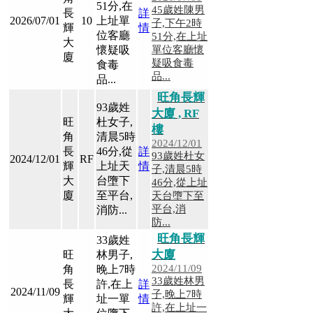
一
51分,在
45歲姓陳男
長
詳
2026/07/01
10
上址單
手
子,下午2時
輝
情
位客廳
51分,在上址
新
大
懷疑吸
單位客廳懷
廈
盤
疑吸食毒
食毒
品...
品...
買
旺角長輝
賣
93歲姓
大廈 , RF
旺
杜女子,
成
樓
角
清晨5時
交
2024/12/01
長
46分,從
詳
93歲姓杜女
2024/12/01
RF
輝
上址天
情
子,清晨5時
租
大
台墮下
46分,從上址
賃
廈
至平台,
天台墮下至
成
平台,消
消防...
防...
交
旺角長輝
33歲姓
大廈
旺
林男子,
臨
2024/11/09
角
晚上7時
時
33歲姓林男
長
許,在上
詳
2024/11/09
買
子,晚上7時
輝
址一單
情
許,在上址一
賣