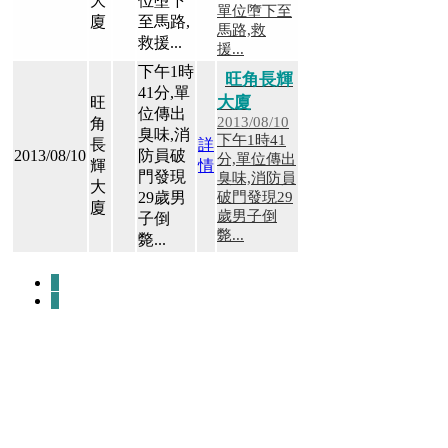
大
位墮下
單位墮下至
廈
至馬路,
合
馬路,救
救援...
約
援...
下午1時
旺角長輝
一
41分,單
大廈
旺
位傳出
手
2013/08/10
角
臭味,消
下午1時41
消
長
詳
2013/08/10
防員破
分,單位傳出
輝
情
耗
門發現
臭味,消防員
大
表
29歲男
破門發現29
廈
歲男子倒
子倒
斃...
業
斃...
主
1
放
1
盤
放
盤
主
頁