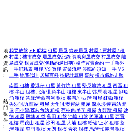
搵
地
產
代
理
我要放盤
VR 睇樓
租屋
居屋
綠表居屋
村屋 ( 買村屋 / 租
地
刪
村屋 )
樓市成交
居屋成交紀錄
資助房屋成交
村屋成交
離
產
除
島成交
租賃成交(包括約滿日期)
臨時買賣合約
一手新盤
資
樓
一手消耗表
租樓 VS 買樓
置業流程
簽臨約須知
一手 VS
訊
盤
:
二手
地產代理
居屋百科
按揭計算機
事故
樓市價格走勢
南區 租樓
香港仔 租屋
黃竹坑 租屋
堅尼地城 租屋
西區 租
宅
樓
半山 租樓
北角/北角半山 租樓
東半山/跑馬地 租屋
鰂魚
谷
涌 租樓
筲箕灣/西灣河 租樓
柴灣/小西灣 租屋
紅磡 租樓
熱
按
尖沙咀/九龍站 租屋
大角咀/奧運站 租屋
深水埗/南昌站 租
門
屋
四小龍/荔枝角站 租樓
荔枝角/美孚 租屋
九龍灣 租屋
啟
揭
租
德 租屋
觀塘 租盤
藍田 租盤
油塘 租盤
將軍澳 租屋
西貢
盤
租樓
馬鞍山 租屋
沙田 租屋
大埔 租樓
粉嶺/上水 租樓
荃
地
:
灣 租屋
屯門 租樓
元朗 租樓
青衣 租樓
馬灣/珀麗灣 租樓
產