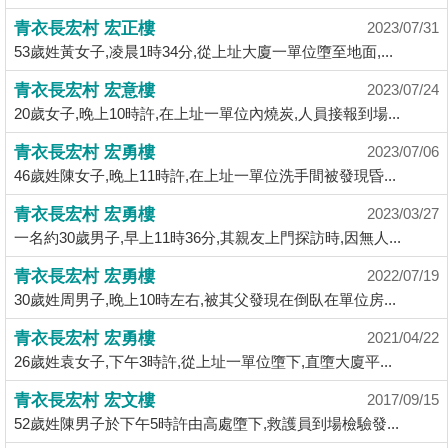
揭
青衣長宏村 宏正樓
2023/07/31
53歲姓黃女子,凌晨1時34分,從上址大廈一單位墮至地面,...
地
青衣長宏村 宏意樓
2023/07/24
產
20歲女子,晚上10時許,在上址一單位內燒炭,人員接報到場...
博
客
青衣長宏村 宏勇樓
2023/07/06
46歲姓陳女子,晚上11時許,在上址一單位洗手間被發現昏...
地
青衣長宏村 宏勇樓
2023/03/27
產
一名約30歲男子,早上11時36分,其親友上門探訪時,因無人...
新
聞
青衣長宏村 宏勇樓
2022/07/19
30歲姓周男子,晚上10時左右,被其父發現在倒臥在單位房...
數
青衣長宏村 宏勇樓
據
2021/04/22
26歲姓袁女子,下午3時許,從上址一單位墮下,直墮大廈平...
公
佈
青衣長宏村 宏文樓
2017/09/15
52歲姓陳男子於下午5時許由高處墮下,救護員到場檢驗發...
置