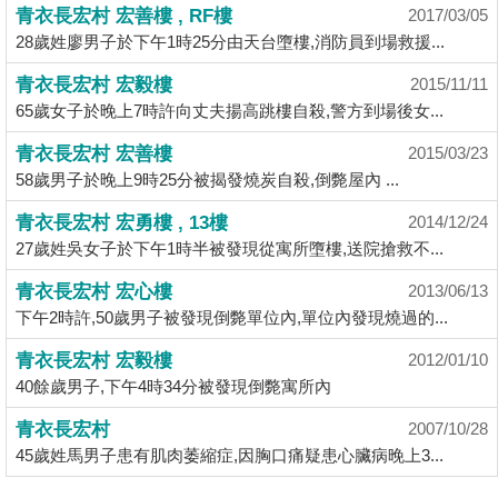
業
青衣長宏村 宏善樓 , RF樓
2017/03/05
28歲姓廖男子於下午1時25分由天台墮樓,消防員到場救援...
手
冊
青衣長宏村 宏毅樓
2015/11/11
65歲女子於晚上7時許向丈夫揚高跳樓自殺,警方到場後女...
關
於
青衣長宏村 宏善樓
2015/03/23
我
58歲男子於晚上9時25分被揭發燒炭自殺,倒斃屋內 ...
們
青衣長宏村 宏勇樓 , 13樓
2014/12/24
27歲姓吳女子於下午1時半被發現從寓所墮樓,送院搶救不...
青衣長宏村 宏心樓
2013/06/13
下午2時許,50歲男子被發現倒斃單位內,單位內發現燒過的...
青衣長宏村 宏毅樓
2012/01/10
40餘歲男子,下午4時34分被發現倒斃寓所內
青衣長宏村
2007/10/28
45歲姓馬男子患有肌肉萎縮症,因胸口痛疑患心臟病晚上3...