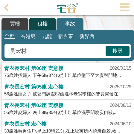
代
理
買樓
租樓
事故
主
頁
全部
香港島
九龍
新界東
新界西
搵
搜尋
樓/
成
青衣長宏村 第06座 宏意樓
交
2026/03/15
75歲姓招婦人,下午5時37分,從上址單位墮下至大廈對開地...
業
青衣長宏村 第05座 宏心樓
2025/10/29
主
56歲姓鍾女子,被登門調查82歲姓林老翁墮樓的警員揭發在...
放
盤
青衣長宏村 第03座 宏毅樓
2024/08/13
55歲姓麥婦人,晚上8時35分,從上址單位洗手間燒炭自殺,...
宅
青衣長宏村 宏心樓
2024/06/10
谷
33歲姓吳男住戶,早上10時21分,在上址寓所內燒炭自殺,救...
按