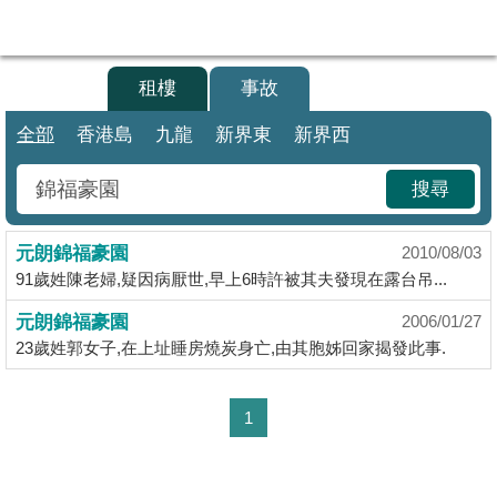
代
理
買樓
租樓
事故
主
頁
全部
香港島
九龍
新界東
新界西
搵
搜尋
樓/
成
元朗錦福豪園
交
2010/08/03
91歲姓陳老婦,疑因病厭世,早上6時許被其夫發現在露台吊...
業
元朗錦福豪園
2006/01/27
主
23歲姓郭女子,在上址睡房燒炭身亡,由其胞姊回家揭發此事.
放
盤
1
宅
谷
按